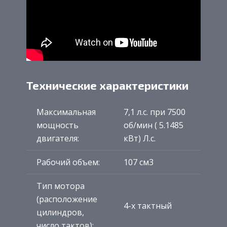
Технические характеристики
Максимальная
7,1 л.с. при 7500
мощность
об/мин ( 5.1485
двигателя:
кВт) Л.с.
Рабочий объем:
107 см3
Тип мотора
(расположение
4-х тактный
цилиндров,
число тактов):