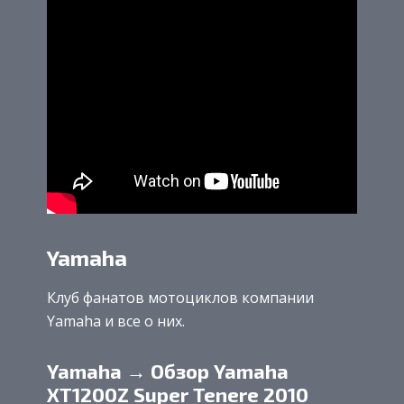
Yamaha
Клуб фанатов мотоциклов компании
Yamaha и все о них.
Yamaha → Обзор Yamaha
XT1200Z Super Tenere 2010