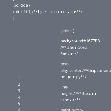
.politic a {
color:#fff; /**Цвет текста ссылки**/
}
.politic{
background#1677B8;
/**Цвет фона
блока**/
text-
aligncenter;/**Выравнив
по центру**/
1
2
line-
3
height2;/**Высота
4
строки**/
5
6
margin-top-