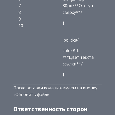
7
30px;/**Отступ
8
сверху**/
9
}
10
.politica{
color#fff;
/**Цвет текста
ссылки**/
}
После вставки кода нажимаем на кнопку
«Обновить файл»
Ответственность сторон