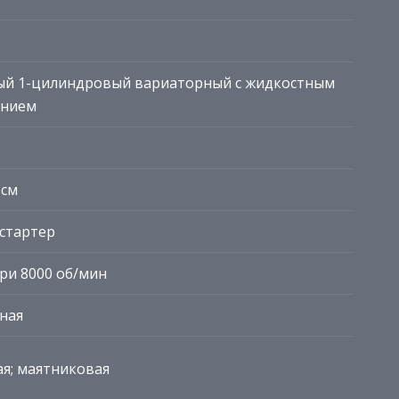
ый 1-цилиндровый вариаторный с жидкостным
ением
 см
стартер
. при 8000 об/мин
ная
я; маятниковая