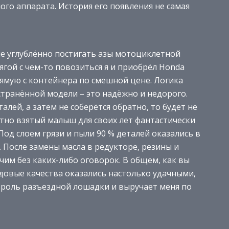
ого аппарата. История его появления не самая
ие углублённо постигать азы мотоциклетной
ой с чем-то повозиться я и приобрёл Honda
рямую с контейнера по смешной цене. Логика
странённой модели – это надёжно и недорого.
алей, а затем не соберётся обратно, то будет не
етно взятый малыш для своих лет фантастически
 Под слоем грязи и пыли 90 % деталей оказались в
 После замены масла в редукторе, резины и
чим без каких-либо оговорок. В общем, как вы
здовые качества оказались настолько удачными,
ет роль разъездной лошадки и выручает меня по