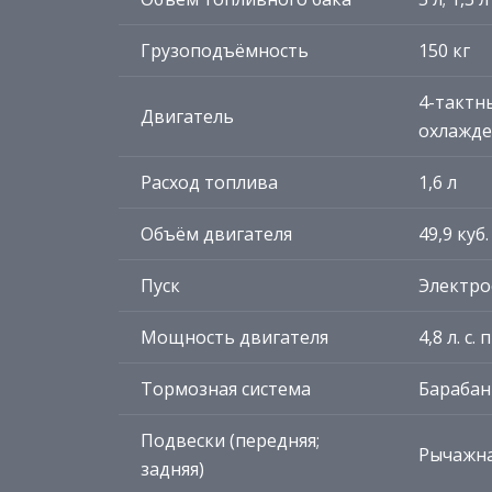
Грузоподъёмность
150 кг
4-тактн
Двигатель
охлажд
Расход топлива
1,6 л
Объём двигателя
49,9 куб.
Пуск
Электро
Мощность двигателя
4,8 л. с
Тормозная система
Барабан
Подвески (передняя;
Рычажна
задняя)