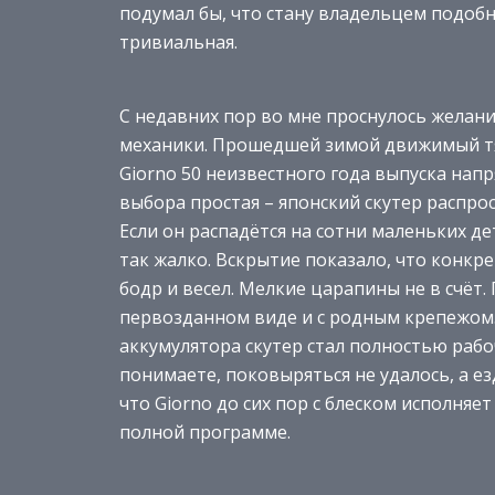
подумал бы, что стану владельцем подобн
тривиальная.
С недавних пор во мне проснулось желан
механики. Прошедшей зимой движимый тяг
Giorno 50 неизвестного года выпуска нап
выбора простая – японский скутер распро
Если он распадётся на сотни маленьких дет
так жалко. Вскрытие показало, что конкр
бодр и весел. Мелкие царапины не в счёт.
первозданном виде и с родным крепежом.
аккумулятора скутер стал полностью рабо
понимаете, поковыряться не удалось, а е
что Giorno до сих пор с блеском исполня
полной программе.