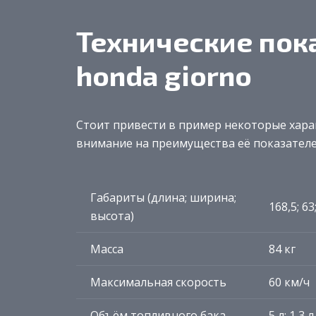
Технические пок
honda giorno
Стоит привести в пример некоторые хара
внимание на преимущества её показателе
Габариты (длина; ширина;
168,5; 63
высота)
Масса
84 кг
Максимальная скорость
60 км/ч
Объём топливного бака
5 л; 1,3 л