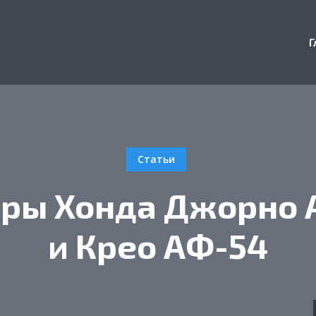
Г
Статьи
еры Хонда Джорно 
и Крео АФ-54