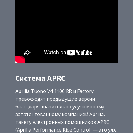
Система APRC
Aprilia Tuono V4 1100 RR и Factory
превосходят предыдущие версии
благодаря значительно улучшенному,
запатентованному компанией Aprilia,
пакету электронных помощников APRC
(Aprilia Performance Ride Control) — это уже