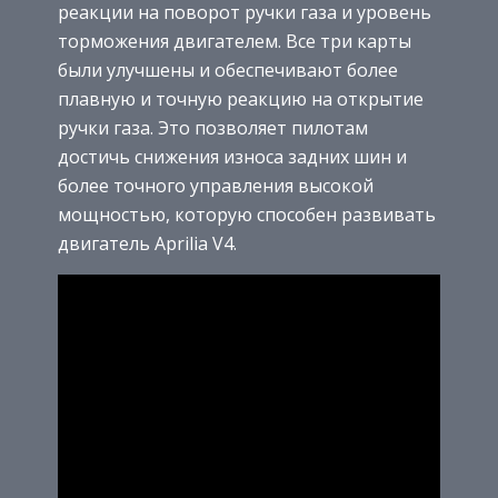
реакции на поворот ручки газа и уровень
торможения двигателем. Все три карты
были улучшены и обеспечивают более
плавную и точную реакцию на открытие
ручки газа. Это позволяет пилотам
достичь снижения износа задних шин и
более точного управления высокой
мощностью, которую способен развивать
двигатель Aprilia V4.