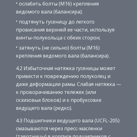
ослабить болты (М16) крепления
ведомого вала (балансира);
подтянуть гусеницу до легкого
провисания верхней ее части, используя
винты-полукольца с обеих сторон;
затянуть (не сильно) болты (М16)
крепления ведомого вала (балансира).
4.2 Избыточная натяжка гусеницы может
привести к повреждению полуколец и
даже деформации рамы. Слабая натяжка —
к проворачиванию тележек (или
скзизовых блоков) и к пробуксовке
ведущего вала (редко).
4.3 Подшипники ведущего вала (UCFL-205)
смазываются через пресс-масленки
(тавотницы) в корпусе подшипников с