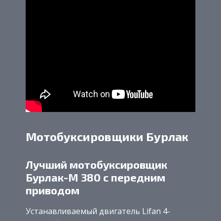
Мотобуксировщики Бурлак
Лучший мотобуксировщик
Бурлак-М 380 с передним
приводом
Устанавливаемый двигатель Lifan 4-