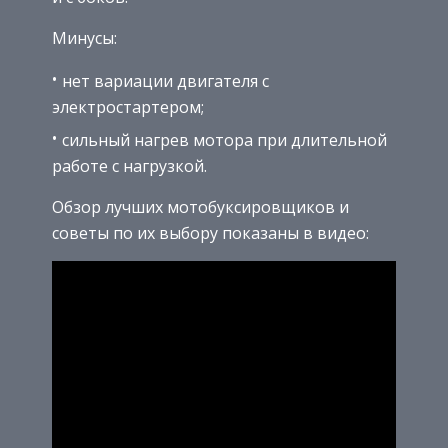
Минусы:
нет вариации двигателя с
электростартером;
сильный нагрев мотора при длительной
работе с нагрузкой.
Обзор лучших мотобуксировщиков и
советы по их выбору показаны в видео: