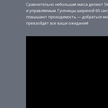
Сравнительно небольшая масса делают S
и управляемым. Гусеницы шириной 60 са
повышают проходимость — добраться мож
превзойдёт все ваши ожидания!