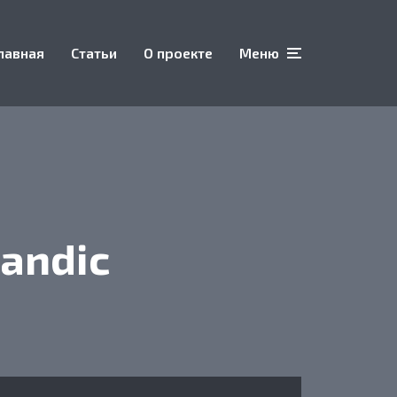
лавная
Статьи
О проекте
Меню
andic