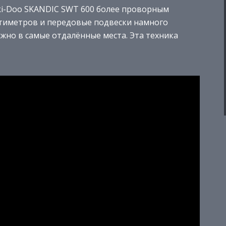
ki-Doo SKANDIC SWT 600 более проворным
нтиметров и передовые подвески намного
но в самые отдалённые места. Эта техника