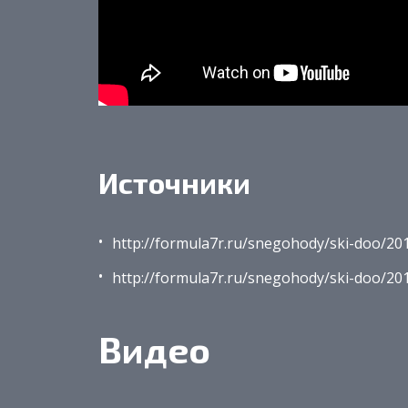
Источники
http://formula7r.ru/snegohody/ski-doo/201
http://formula7r.ru/snegohody/ski-doo/201
Видео