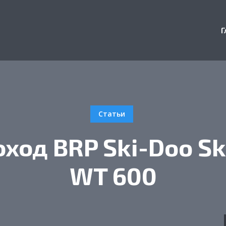
Г
Статьи
оход BRP Ski-Doo Sk
WT 600