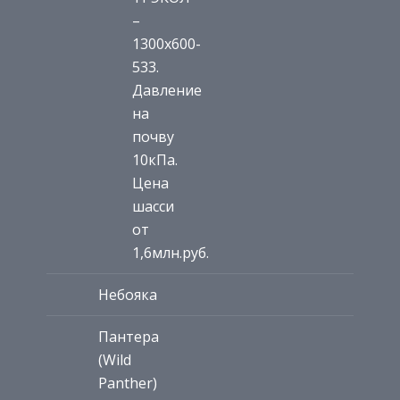
–
1300х600-
533.
Давление
на
почву
10кПа.
Цена
шасси
от
1,6млн.руб.
Небояка
Пантера
(Wild
Panther)