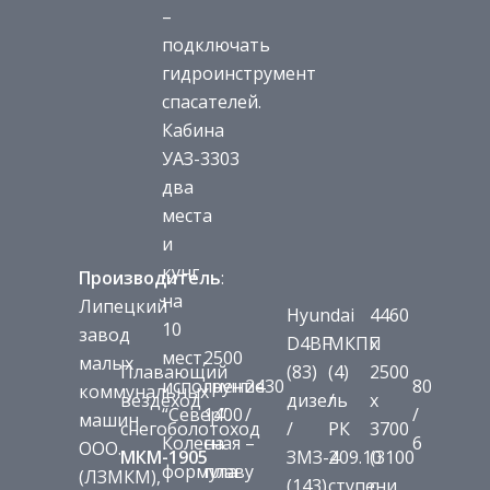
–
подключать
гидроинструмент
спасателей.
Кабина
УАЗ-3303
два
места
и
кунг
Производитель
:
на
Липецкий
Hyundai
4460
10
завод
D4BF
МКПП
х
мест,
2500
малых
Плавающий
(83)
(4)
2500
исполнение
грунт
2430
80
коммунальных
вездеход
дизель
/
х
“Север”.
1400
/
/
машин
снегоболотоход
/
РК
3700
Колесная
на
–
6
ООО.
МКМ-1905
ЗМЗ-409.10
2
(3100
формула
плаву
(ЛЗМКМ),
(143)
ступени
с