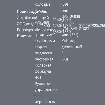
колодце,
(69)
мосты
или
Производитель:
от
ВАЗ-2111
МКПП
Лесник
Плавающий
1150/1650
УАЗ-469
/
от
ООО,
вездеход
500
1250/1750
3700х2300х26
50/2
с
(76)
ВАЗ-21083
Россия,
снегоболотоход
1350/1850
“родными”
или
(5/1)
Вологда
ступицами,
Kubota,
задняя
дизельный
подвеска
/
рессорная.
(33)
Колесная
формула
4х4.
Рулевое
управление
с
червячным