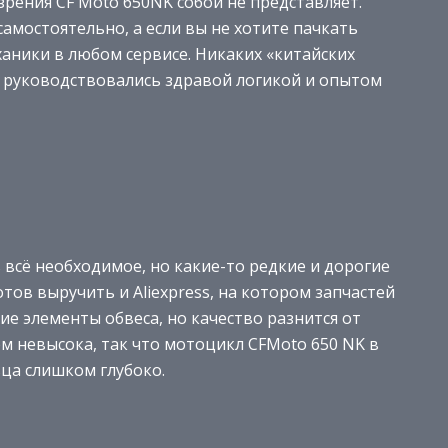
зрения CF Moto 650NK собой не представляет.
амостоятельно, а если вы не хотите пачкать
ханики в любом сервисе. Никаких «китайских
о руководствовались здравой логикой и опытом
 всё необходимое, но какие-то редкие и дорогие
отов выручить и Aliexpress, на котором запчастей
чие элементы обвеса, но качество разнится от
м невысока, так что мотоцикл CFMoto 650 NK в
ца слишком глубоко.