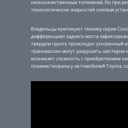
низкокачественным топливом). Но при р
технологических жидкостей силовая устан
Владельцы критикуют технику серии Соко
дифференциал заднего моста зафиксирова
твердом грунте происходит ускоренный и
трансмиссию могут разрушить шестерни и
возникает сложность с приобретением зап
позаимствованы у автомобилей Toyota, с