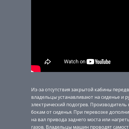
Из-за отсутствия закрытой кабины перед
владельцы устанавливают на сиденье и р
электрический подогрев. Производитель н
бокам от сиденья. При перевозке дополн
на вал привода заднего моста или нагре
газов. Владельцы машин проводят самост