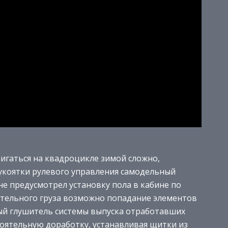
вигаться на квадроцикле зимой сложно,
укоятки рулевого управления самодельный
е предусмотрел установку пола в кабине по
ительного груза возможно попадание элементов
тый глушитель системы выпуска отработавших
оятельную доработку, устанавливая щитки из