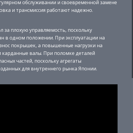
егулярном обслуживании и своевременной замене
овка и трансмиссия работают надежно.
л за плохую управляемость, поскольку
н в одном положении. При эксплуатации на
знос покрышек, а повышенные нагрузки на
 карданные валы. При поломке деталей
асных частей, поскольку агрегаты
озданных для внутреннего рынка Японии.