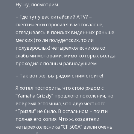
Ну-ну, посмотрим…
– Где тут у вас китайский АТV? –
скептически спросил я в мотосалоне,
оглядываясь в поисках виденных раньше
мелких (то ли полудетских, то ли
полувзрослых) четырехколесников со
слабыми моторами, мимо которых всегда
проходил с полным равнодушием.
– Так вот же, вы рядом с ним стоите!
Я хотел поспорить, что стою рядом с
“Yamaha Grizzly” прошлого поколения, но
вовремя вспомнил, что двухместного
“Гризли” не было. В остальном – почти
полная его копия. Что ж, создатели
четырехколесника “CF 500A” взяли очень