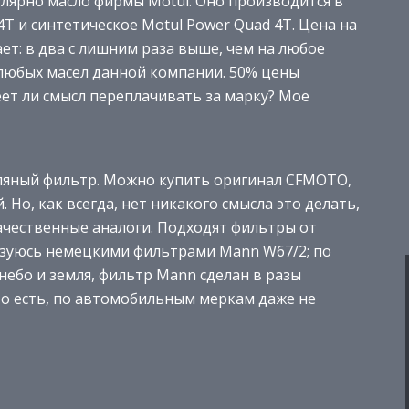
лярно масло фирмы Motul. Оно производится в
T и синтетическое Motul Power Quad 4T. Цена на
т: в два с лишним раза выше, чем на любое
я любых масел данной компании. 50% цены
ет ли смысл переплачивать за марку? Мое
сляный фильтр. Можно купить оригинал CFMOTO,
. Но, как всегда, нет никакого смысла это делать,
ачественные аналоги. Подходят фильтры от
льзуюсь немецкими фильтрами Mann W67/2; по
небо и земля, фильтр Mann сделан в разы
 то есть, по автомобильным меркам даже не