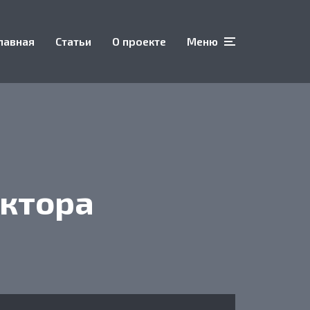
лавная
Статьи
О проекте
Меню
уктора