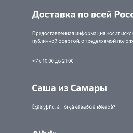
Доставка по всей Рос
Предоставленная информация носит исклю
публичной офертой, определяемой полож
+7 с 10:00 до 21:00
Саша из Самары
Èçâèíÿþñü, à ÷òî çà êâàäðû â ïðîêàòå?