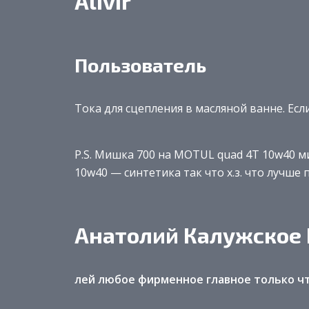
Alivir
Пользователь
Тока для сцепления в масляной ванне. Есл
P.S. Мишка 700 на MOTUL quad 4T 10w40 
10w40 — синтетика так что х.з. что лучше 
Анатолий Калужское
лей любое фирменное главное только чт