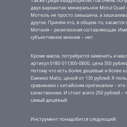
Также среди квадроциклистов очень попу
двух вариантах: минеральное Motul Quad 4
Мотюль не просто завышена, а зашкаливае
другое. Причём это, в общем-то, касаетс
Мотюля – религиозная составляющая. Име
субъективное мнение – нет.
Кроме масла, потребуется заменить и ма
артикул 0180-011300-0B00, цена 350 рублей
потому что есть более дешёвые и более к
Daewoo Matiz, ценой от 130 рублей. Я по
сравнению с китайским оригиналом – это 
качественнее. И стоит всего 250 рублей –
самый дешёвый.
Инструмент понадобится следующий: