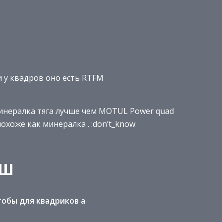
и у квадров оно есть RTFM
минералка тяга лучше чем MOTUL Power quad
похоже как минералка . :don’t_know:
 Ш
обы для квадриков а