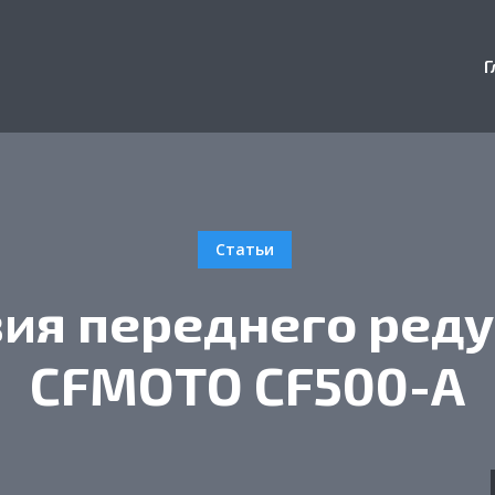
Г
Статьи
ия переднего ред
CFMOTO CF500-A