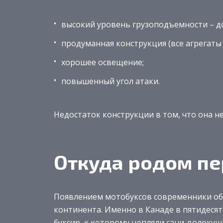
высокий уровень грузоподъемности – до 
продуманная конструкция (все агрегат
хорошее освещение;
повышенный угол атаки.
Недостаток конструкции в том, что она н
Откуда родом п
Появлением мотобуксов современники об
континента. Именно в Канаде в пятидеся
буксир, к которому цепляли сани-волокуш