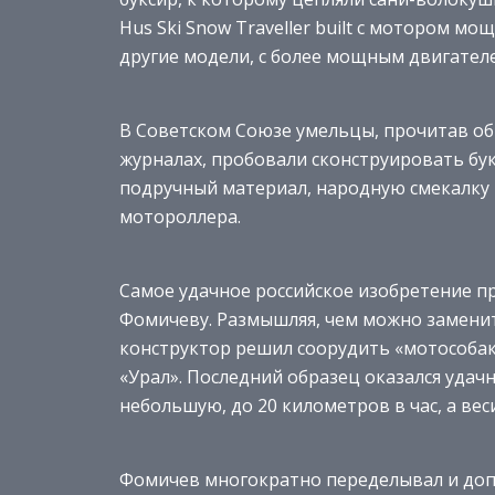
Hus Ski Snow Traveller built с мотором м
другие модели, с более мощным двигателе
В Советском Союзе умельцы, прочитав об
журналах, пробовали сконструировать бу
подручный материал, народную смекалку и
мотороллера.
Самое удачное российское изобретение п
Фомичеву. Размышляя, чем можно заменит
конструктор решил соорудить «мотособаку
«Урал». Последний образец оказался удач
небольшую, до 20 километров в час, а ве
Фомичев многократно переделывал и доп