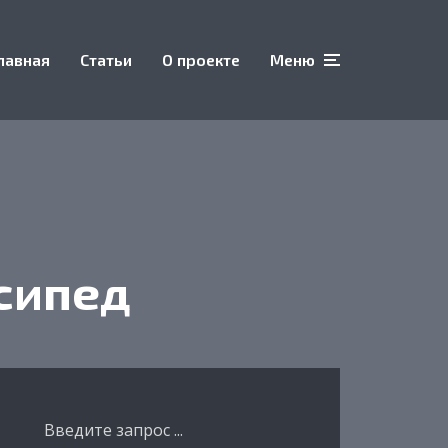
лавная
Статьи
О проекте
Меню
сипед