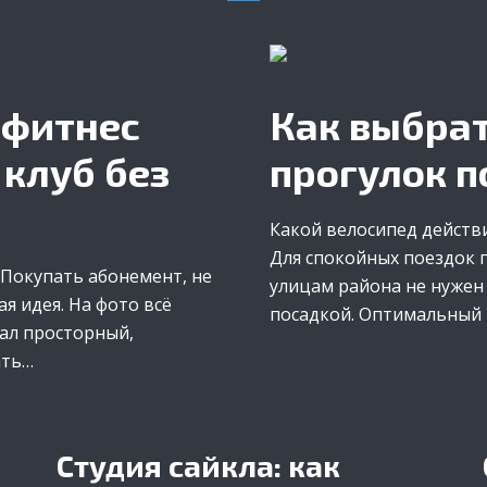
 фитнес
Как выбрат
 клуб без
прогулок 
Какой велосипед действ
Для спокойных поездок п
Покупать абонемент, не
улицам района не нужен
ая идея. На фото всё
посадкой. Оптимальный 
зал просторный,
ать…
Студия сайкла: как