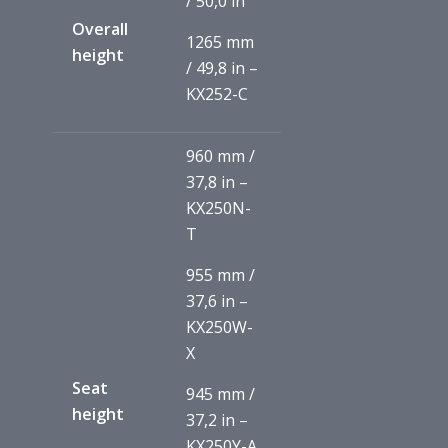
/ 50,0 in
Overall
1265 mm
height
/ 49,8 in –
KX252-C
960 mm /
37,8 in –
KX250N-
T
955 mm /
37,6 in –
KX250W-
X
Seat
945 mm /
height
37,2 in –
KX250Y-A