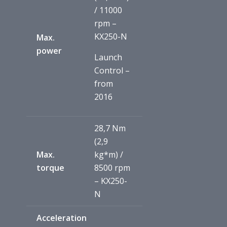
/ 11000
rpm –
KX250-N
Max.
power
Launch
Control –
from
2016
28,7 Nm
(2,9
Max.
kg*m) /
torque
8500 rpm
– KX250-
N
Acceleration