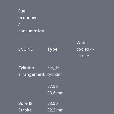
Fuel
economy
/
consumption
Water-
ENGINE
Type
cooled 4-
stroke
Cylinder
Single
arrangement
cylinder
77,0 x
53,6 mm
Bore &
78,0 x
Stroke
52,2 mm