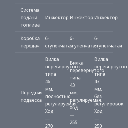
Система
подачи
Инжектор
Инжектор
Инжектор
топлива
Коробка
6-
6-
6-
передач
ступенчатая
ступенчатая
ступенчатая
Вилка
Вилка
Вилка
перевернутого
перевернутог
перевернутого
типа
типа
типа
46
43
43
мм,
мм,
Передняя
мм,
полностью
без
подвеска
регулируемая.
регулируемая.
регулировок.
Ход
Ход
Ход
—
—
—
255
270
250