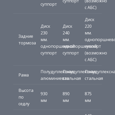
суппорт
(возможно
суппорт
с АБС)
Диск
Диск
Диск
220
230
240
мм.
Задние
мм.
мм.
однопоршнев
тормоза
однопоршневой
однопоршневой
суппорт
суппорт
суппорт
(возможно
с АБС)
Полудуплексная
Полудуплексная
Полудуплексн
Рама
алюминиевая
стальная
стальная
Высота
930
890
875
по
мм
мм
мм
седлу