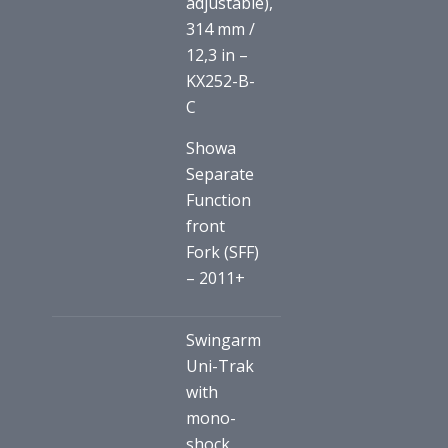
adjustable),
314 mm /
12,3 in –
KX252-B-
C
Showa
Separate
Function
front
Fork (SFF)
– 2011+
Swingarm
Uni-Trak
with
mono-
shock