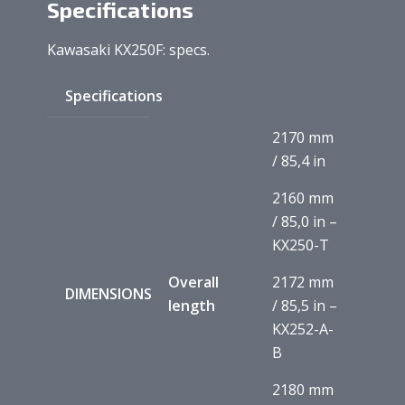
Specifications
Kawasaki KX250F: specs.
Specifications
2170 mm
/ 85,4 in
2160 mm
/ 85,0 in –
KX250-T
Overall
2172 mm
DIMENSIONS
length
/ 85,5 in –
KX252-A-
B
2180 mm