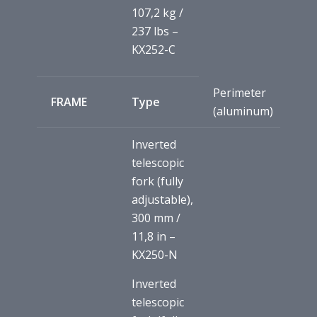
107,2 kg /
237 lbs –
KX252-C
Perimeter
FRAME
Type
(aluminum)
Inverted
telescopic
fork (fully
adjustable),
300 mm /
11,8 in –
KX250-N
Inverted
telescopic