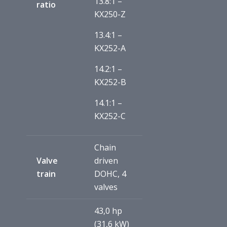
13.8:1 –
ratio
KX250-Z
13.4:1 –
KX252-A
14.2:1 –
KX252-B
14.1:1 –
KX252-C
Chain
Valve
driven
train
DOHC, 4
valves
43,0 hp
(31,6 kW)