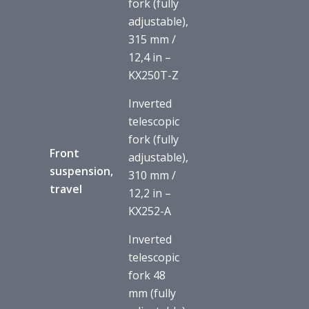
fork (fully
adjustable),
315 mm /
12,4 in –
KX250T-Z
Inverted
telescopic
fork (fully
Front
adjustable),
suspension,
310 mm /
travel
12,2 in –
KX252-A
Inverted
telescopic
fork 48
mm (fully