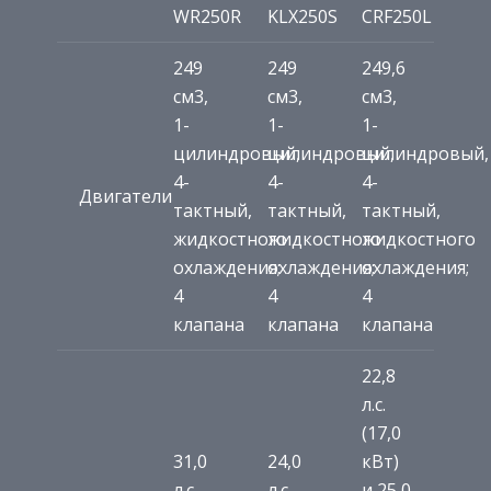
WR250R
KLX250S
CRF250L
249
249
249,6
см3,
см3,
см3,
1-
1-
1-
цилиндровый,
цилиндровый,
цилиндровый,
4-
4-
4-
Двигатели
тактный,
тактный,
тактный,
жидкостного
жидкостного
жидкостного
охлаждения;
охлаждения;
охлаждения;
4
4
4
клапана
клапана
клапана
22,8
л.с.
(17,0
31,0
24,0
кВт)
л.с.
л.с.
и 25,0