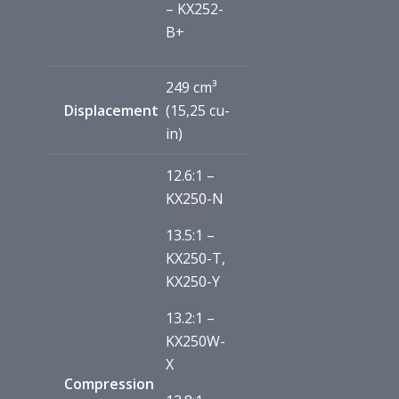
– KX252-
B+
249 cm³
Displacement
(15,25 cu-
in)
12.6:1 –
KX250-N
13.5:1 –
KX250-T,
KX250-Y
13.2:1 –
KX250W-
X
Compression