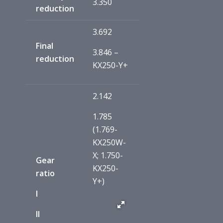
3.350
reduction
3.692
Final
3.846 –
reduction
KX250-Y+
2.142
1.785
(1.769-
KX250W-
X; 1.750-
Gear
KX250-
ratio
Y+)
I
II