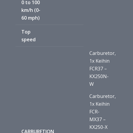
0 to 100
km/h (0-
60 mph)
Top
speed
Carburetor,
1x Keihin
FCR37 –
KX250N-
W
Carburetor,
1x Keihin
FCR-
MX37 –
KX250-X
CARBURETION