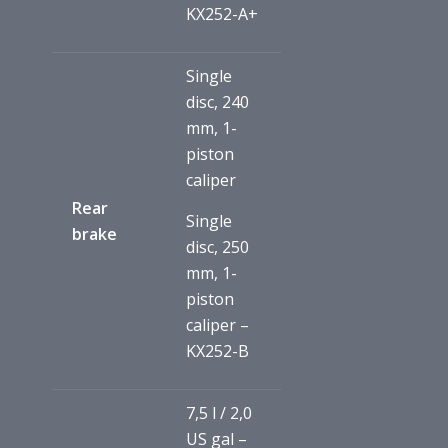
KX252-A+
Single
disc, 240
mm, 1-
piston
caliper
Rear
Single
brake
disc, 250
mm, 1-
piston
caliper –
KX252-B
7,5 l / 2,0
US gal –