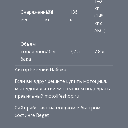
143
кг
Снаряженный
134
136
(146
вес
кг
кг
кг с
АБС )
Объем
топливного
7,6 л.
7,7 л.
7,8 л.
бака
Автор Евгений Набока
Если вы вдруг решите купить мотоцикл,
мы с удовольствием поможем подобрать
правильный motolifeshop.ru
Сайт работает на мощном и быстром
хостинге Beget