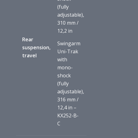
(fully
adjustable),
310 mm /
12,2 in
Rear
Swingarm
suspension,
Uni-Trak
travel
with
mono-
shock
(fully
adjustable),
316 mm /
12,4 in –
KX252-B-
C