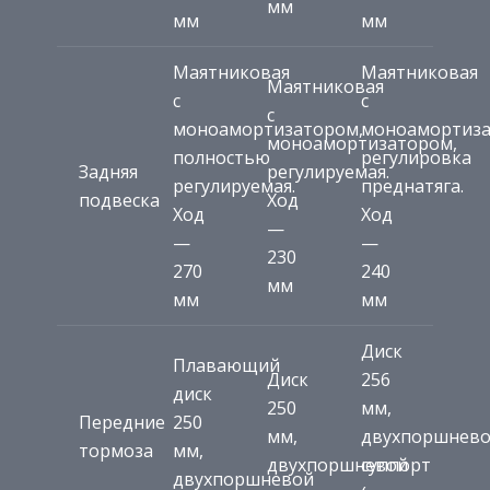
мм
мм
мм
Маятниковая
Маятниковая
Маятниковая
с
с
с
моноамортизатором,
моноамортиза
моноамортизатором,
полностью
регулировка
Задняя
регулируемая.
регулируемая.
преднатяга.
подвеска
Ход
Ход
Ход
—
—
—
230
270
240
мм
мм
мм
Диск
Плавающий
Диск
256
диск
250
мм,
Передние
250
мм,
двухпоршнев
тормоза
мм,
двухпоршневой
суппорт
двухпоршневой