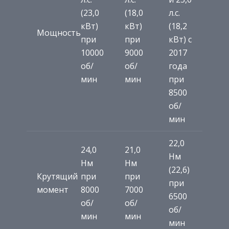
(23,0
(18,0
л.с.
кВт)
кВт)
(18,2
Мощность
при
при
кВт) с
10000
9000
2017
об/
об/
года
мин
мин
при
8500
об/
мин
22,0
24,0
21,0
Нм
Нм
Нм
(22,6)
Крутящий
при
при
при
момент
8000
7000
6500
об/
об/
об/
мин
мин
мин