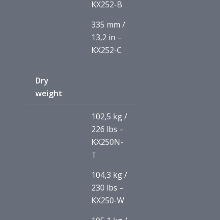
KX252-B
335 mm /
13,2 in –
KX252-C
Dry
weight
102,5 kg /
226 lbs –
KX250N-
T
104,3 kg /
230 lbs –
KX250-W