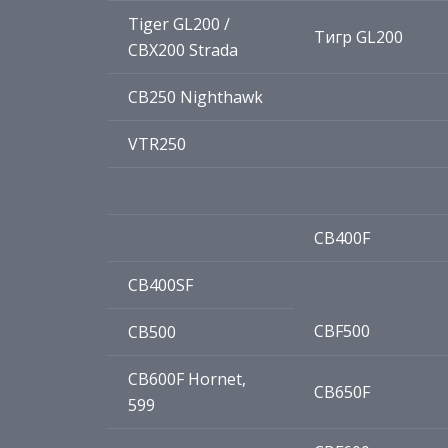
Tiger GL200 /
Тигр GL200
CBX200 Strada
CB250 Nighthawk
VTR250
CB400F
CB400SF
CBF500
CB500
CB600F Hornet,
CB650F
599