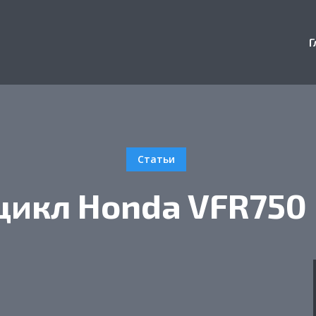
Г
Статьи
икл Honda VFR750 