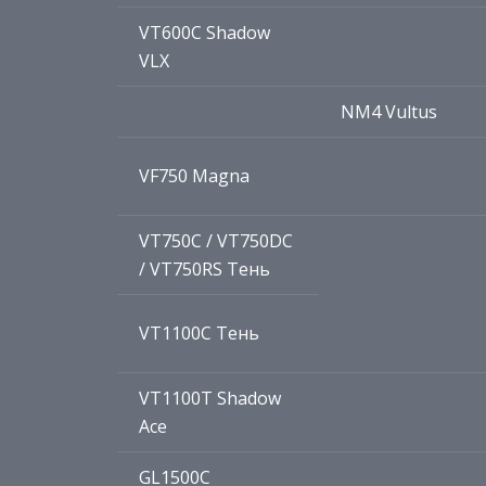
VT600C Shadow
VLX
NM4 Vultus
VF750 Magna
VT750C / VT750DC
/ VT750RS Тень
VT1100C Тень
VT1100T Shadow
Ace
GL1500C