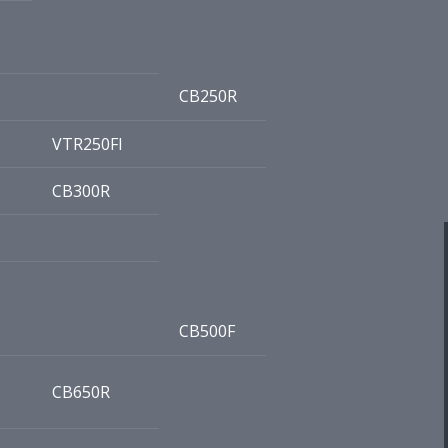
CB250R
VTR250FI
CB300R
CB500F
CB650R