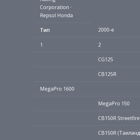
Corporation
·
Repsol Honda
2000-е
Тип
1
2
CG125
CB125R
MegaPro 1600
MegaPro 150
CB150R Streetfire
CB150R (Таиланд