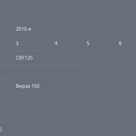
2010-е
4
5
6
3
CBF125
Верза 150
)