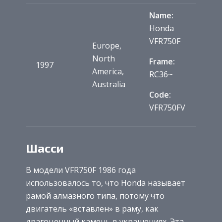
Name:
Honda
VFR750F
Europe,
North
Frame:
1997
America,
RC36~
Australia
Code:
VFR750FV
Шасси
В модели VFR750F 1986 года
использовалось то, что Honda называет
рамой алмазного типа, потому что
двигатель «вставлен» в раму, как
драгоценный камень в украшениях. Эта