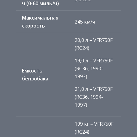
ч (0-60 миль/ч)
Максимальная
245 км/ч
скорость
20,0 л – VFR750F
(RC24)
19,0 л – VFR750F
(RC36, 1990-
Емкость
1993)
бензобака
21,0 л – VFR750F
(RC36, 1994-
1997)
199 кг – VFR750F
(RC24)