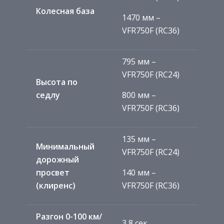
Колесная база
1470 мм –
VFR750F (RC36)
795 мм –
VFR750F (RC24)
Высота по
седлу
800 мм –
VFR750F (RC36)
135 мм –
Минимальный
VFR750F (RC24)
дорожный
просвет
140 мм –
(клиренс)
VFR750F (RC36)
Разгон 0-100 км/
3,8 сек.