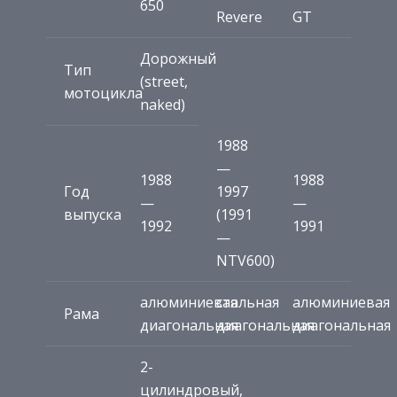
650
Revere
GT
Дорожный
Тип
(street,
мотоцикла
naked)
1988
—
1988
1988
Год
1997
—
—
выпуска
(1991
1992
1991
—
NTV600)
алюминиевая
стальная
алюминиевая
Рама
диагональная
диагональная
диагональная
2-
цилиндровый,