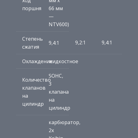
ход
мм х
поршня
66 мм
—
NTV600)
Степень
9,2:1
9,4:1
9,4:1
сжатия
Охлаждение
жидкостное
SOHC,
Количество
3
клапанов
клапана
на
на
цилиндр
цилиндр
карбюратор,
2x