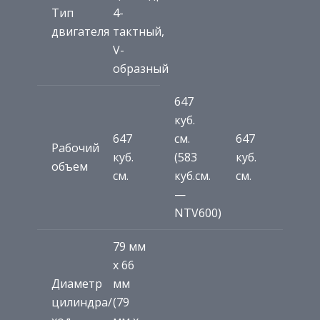
Тип
4-
двигателя
тактный,
V-
образный
647
куб.
647
см.
647
Рабочий
куб.
(583
куб.
объем
см.
куб.см.
см.
—
NTV600)
79 мм
х 66
Диаметр
мм
цилиндра/
(79