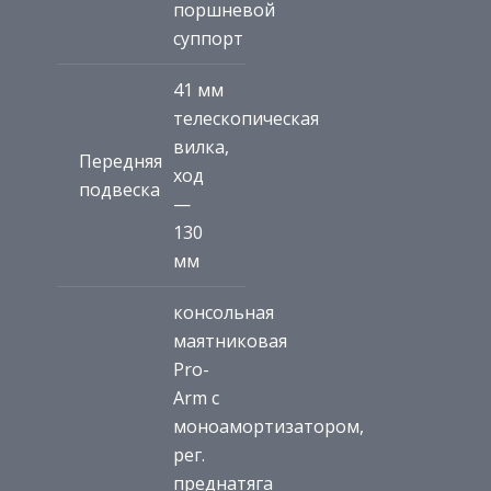
поршневой
суппорт
41 мм
телескопическая
вилка,
Передняя
ход
подвеска
—
130
мм
консольная
маятниковая
Pro-
Arm с
моноамортизатором,
рег.
преднатяга