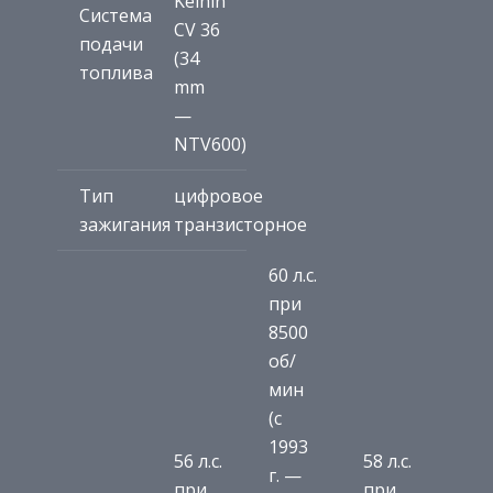
Keihin
Система
CV 36
подачи
(34
топлива
mm
—
NTV600)
Тип
цифровое
зажигания
транзисторное
60 л.с.
при
8500
об/
мин
(с
1993
56 л.с.
58 л.с.
г. —
при
при