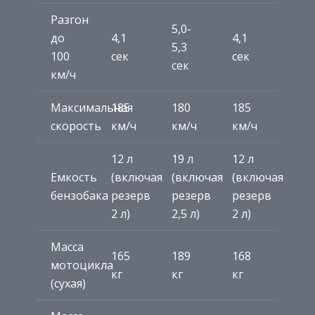
Разгон
5,0-
до
4,1
4,1
5,3
100
сек
сек
сек
км/ч
Максимальная
185
180
185
скорость
км/ч
км/ч
км/ч
12 л
19 л
12 л
Емкость
(включая
(включая
(включая
бензобака
резерв
резерв
резерв
2 л)
2,5 л)
2 л)
Масса
165
189
168
мотоцикла
кг
кг
кг
(сухая)