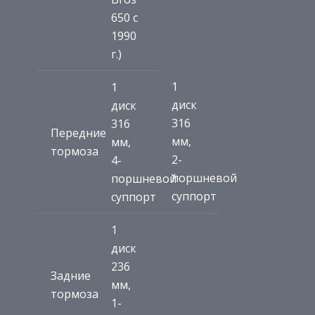
650 с
1990
г.)
1
1
диск
диск
316
316
Передние
мм,
мм,
тормоза
2-
4-
поршневой
поршневой
суппорт
суппорт
1
диск
236
Задние
мм,
тормоза
1-