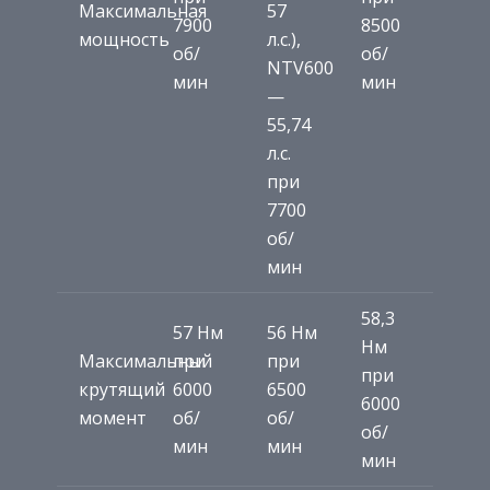
Максимальная
57
7900
8500
мощность
л.с.),
об/
об/
NTV600
мин
мин
—
55,74
л.с.
при
7700
об/
мин
58,3
57 Нм
56 Нм
Нм
Максимальный
при
при
при
крутящий
6000
6500
6000
момент
об/
об/
об/
мин
мин
мин