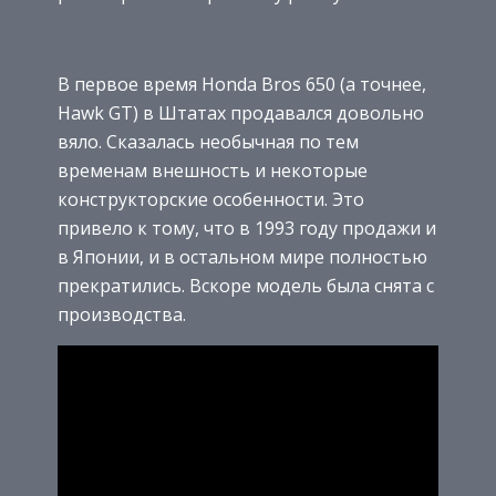
В первое время Honda Bros 650 (а точнее,
Hawk GT) в Штатах продавался довольно
вяло. Сказалась необычная по тем
временам внешность и некоторые
конструкторские особенности. Это
привело к тому, что в 1993 году продажи и
в Японии, и в остальном мире полностью
прекратились. Вскоре модель была снята с
производства.