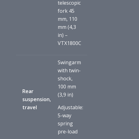
telescopic
fork 45
mm, 110
mm (4,3
in) –
VTX1800C
Swingarm
with twin-
shock,
100 mm
Rear
(3,9 in)
suspension,
travel
Adjustable:
5-way
spring
pre-load