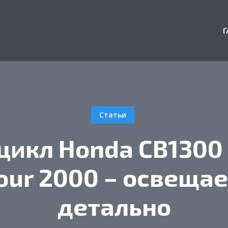
Г
Статьи
икл Honda CB1300
our 2000 – освеща
детально