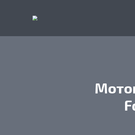
Мотоц
F