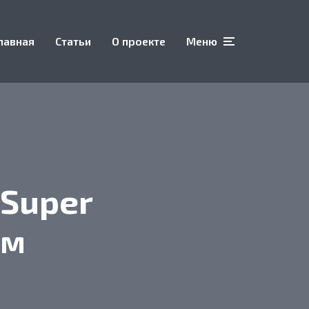
лавная
Статьи
О проекте
Меню
 Super
ем