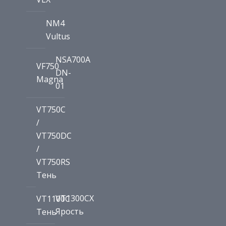
NM4
Vultus
NSA700A
VF750
DN-
Magna
01
VT750C
/
VT750DC
/
VT750RS
Тень
VT1300CX
VT1100C
Ярость
Тень