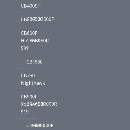
CB400SF
CBF500
CB500F
CB500
CB600F
Hornet,
CB650F
CB650R
599
CBF600
CB750
Nighthawk
CB900F
CB1000R
Хорнет,
CB1000R
919
CBF1000
CBF1000F