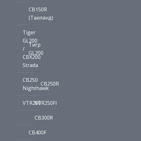
CB150R
(Таиланд)
Tiger
GL200
Тигр
/
GL200
CBX200
Strada
CB250
CB250R
Nighthawk
VTR250
VTR250FI
CB300R
CB400F