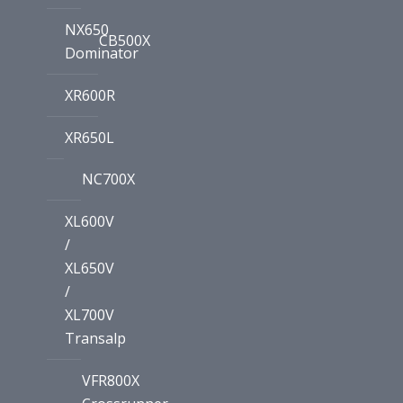
NX650
CB500X
Dominator
XR600R
XR650L
NC700X
XL600V
/
XL650V
/
XL700V
Transalp
VFR800X