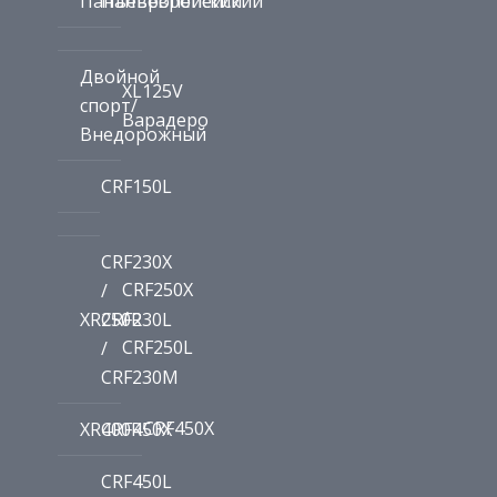
Панъевропейский
Панъевропейский
Двойной
XL125V
спорт/
Варадеро
Внедорожный
CRF150L
CRF230X
CRF250X
/
/
XR250R
CRF230L
CRF250L
/
CRF230M
CRF450X
XR400R
CRF450X
CRF450L