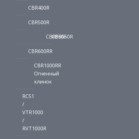
CBR400R
CBR500R
CBR650F
CBR650R
CBR600RR
CBR1000RR
Огненный
клинок
RC51
/
VTR1000
/
RVT1000R