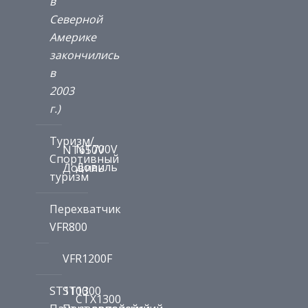
в
Северной
Америке
закончились
в
2003
г.)
Туризм/
NT700V
NT650V
Спортивный
Довиль
Довиль
туризм
Перехватчик
VFR800
VFR1200F
ST1100
ST1300
CTX1300