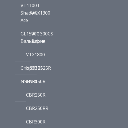
VT1100T
Shadow
VTX1300
Ace
GL1500C
VT1300CS
Валькирия
Sabre
VTX1800
Спорт
NSR125
CBR125R
NSR150
CBR150R
CBR250R
CBR250RR
CBR300R