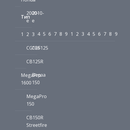
2000-
2010-
Тип
е
е
4
5
6
7
8
9
1
2
3
4
5
6
7
8
9
1
2
3
CG125
CBF125
CB125R
Верза
MegaPro
150
1600
MegaPro
150
CB150R
Streetfire