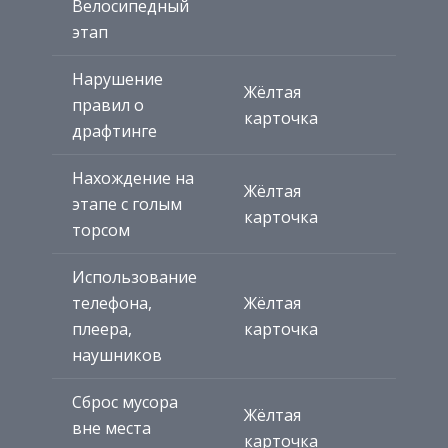
Велосипедный
этап
Нарушение
Жёлтая
правил о
карточка
драфтинге
Нахождение на
Жёлтая
этапе с голым
карточка
торсом
Использование
телефона,
Жёлтая
плеера,
карточка
наушников
Сброс мусора
Жёлтая
вне места
карточка