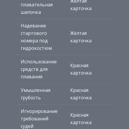
Жёлтая
плавательная
карточка
шапочка
Надевание
стартового
Жёлтая
номера под
карточка
гидрокостюм
Использование
Красная
средств для
карточка
плавания
Умышленная
Красная
грубость
карточка
Игнорирование
Красная
требований
карточка
судей