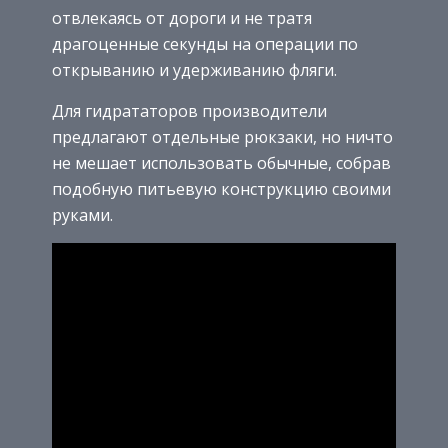
отвлекаясь от дороги и не тратя
драгоценные секунды на операции по
открыванию и удерживанию фляги.
Для гидрататоров производители
предлагают отдельные рюкзаки, но ничто
не мешает использовать обычные, собрав
подобную питьевую конструкцию своими
руками.