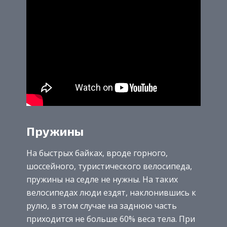
Пружины
На быстрых байках, вроде горного,
шоссейного, туристического велосипеда,
пружины на седле не нужны. На таких
велосипедах люди ездят, наклонившись к
рулю, в этом случае на заднюю часть
приходится не больше 60% веса тела. При