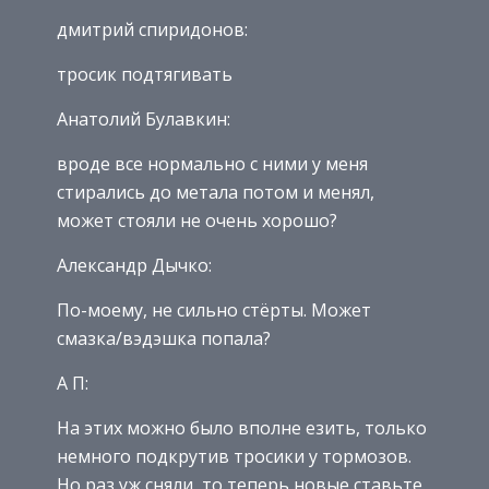
дмитрий спиридонов:
тросик подтягивать
Анатолий Булавкин:
вроде все нормально с ними у меня
стирались до метала потом и менял,
может стояли не очень хорошо?
Александр Дычко:
По-моему, не сильно стёрты. Может
смазка/вэдэшка попала?
А П:
На этих можно было вполне езить, только
немного подкрутив тросики у тормозов.
Но раз уж сняли, то теперь новые ставьте.