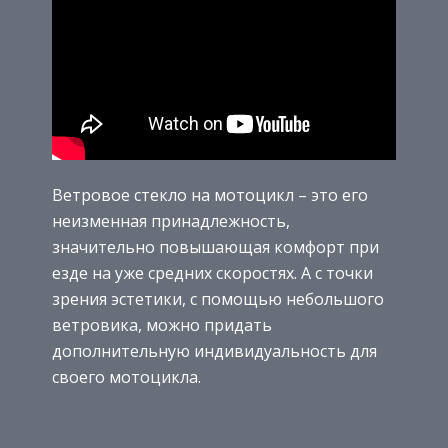
Ветровое стекло на мотоцикл – это его
неизменная принадлежность,
значительно повышающая комфорт при
езде на уже средних скоростях. А с точки
зрения эстетики, с помощью небольшого
ветровика, можно придать
дополнительную индивидуальность для
своего мотоцикла.