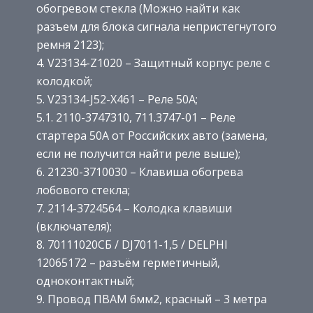
обогревом стекла (Можно найти как
разъем для блока сигнала непристегнутого
ремня 2123);
4. V23134-Z1020 – Защитный корпус реле с
колодкой;
5. V23134-J52-X461 – Реле 50А;
5.1. 2110-3747310, 711.3747-01 – Реле
стартера 50А от Российских авто (замена,
если не получится найти реле выше);
6. 21230-3710030 – Клавиша обогрева
лобового стекла;
7. 2114-3724564 – Колодка клавиши
(включателя);
8. 70111020СБ / DJ7011-1,5 / DELPHI
12065172 – разъём герметичный,
одноконтактный;
9. Провод ПВАМ 6мм2, красный – 3 метра