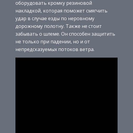
оборудовать кромку резиновой
накладкой, которая поможет смягчить
удар в случае езды по неровному
дорожному полотну. Также не стоит
забывать о шлеме. Он способен защитить
не только при падении, но и от
непредсказуемых потоков ветра.