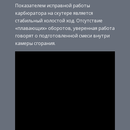
Показателем исправной работы
карбюратора на скутере является
стабильный холостой ход. Отсутствие
«плавающих» оборотов, уверенная работа
говорят о подготовленной смеси внутри
камеры сгорания.