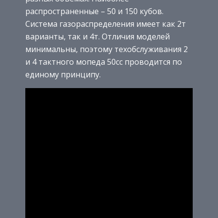
распространенные – 50 и 150 кубов.
Система газораспределения имеет как 2т
варианты, так и 4т. Отличия моделей
минимальны, поэтому техобслуживания 2
и 4 тактного мопеда 50сс проводится по
единому принципу.