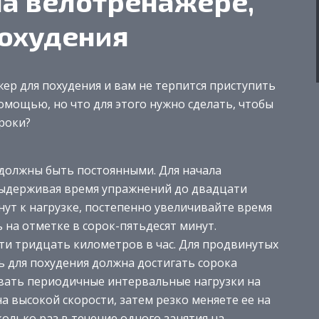
на велотренажере,
охудения
ер для похудения и вам не терпится приступить
омощью, но что для этого нужно сделать, чтобы
роки?
 должны быть постоянными. Для начала
выдерживая время упражнений до двадцати
ут к нагрузке, постепенно увеличивайте время
 на отметке в сорок-пятьдесят минут.
сти тридцать километров в час. Для продвинутых
 для похудения должна достигать сорока
вать периодичные интервальные нагрузки на
а высокой скорости, затем резко меняете ее на
колько раз в течение одного занятия на