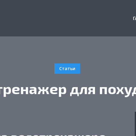
Г
Статьи
тренажер для поху