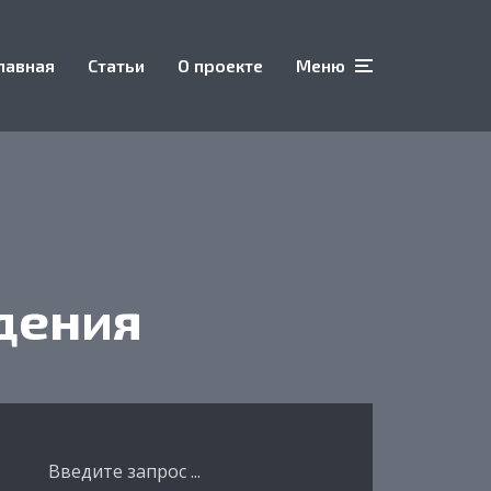
лавная
Статьи
О проекте
Меню
дения