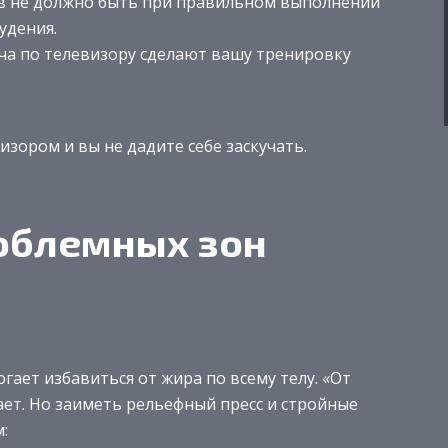
ков не должно быть при правильном выполнении
удения.
ча по телевизору сделают вашу тренировку
зором и вы не дадите себе заскучать.
облемных зон
гает избавиться от жира по всему телу. «От
ает. Но заиметь рельефный пресс и стройные
: