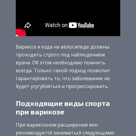
Варикоз и езда на велосипеде должны
проходить строго под наблюдением
врача. Об этом необходимо помнить
всегда. Только такой подход позволит
гарантировать то, что заболевание не
будет усугубляться и прогрессировать.
Подходящие виды спорта
при варикозе
При варикозном расширении вен
рекомендуется заниматься следующими