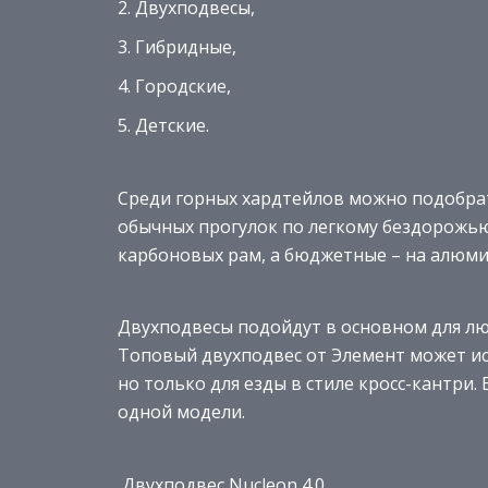
Двухподвесы,
Гибридные,
Городские,
Детские.
Среди горных хардтейлов можно подобра
обычных прогулок по легкому бездорожью
карбоновых рам, а бюджетные – на алюмин
Двухподвесы подойдут в основном для лю
Топовый двухподвес от Элемент может ис
но только для езды в стиле кросс-кантри
одной модели.
Двухподвес Nucleon 4.0