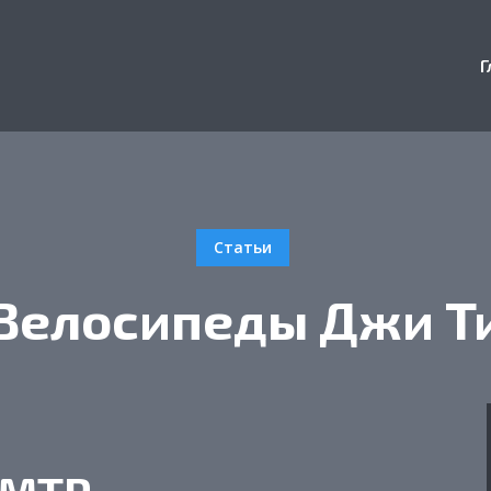
Г
Статьи
Велосипеды Джи Т