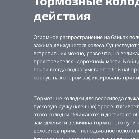
Тормозные колод
действия
Огромное распространение на байках по
зажима движущегося колеса. Существуют 
встретить их можно, разве что, на велика
представителях «дорожной» масти. В общ
почти всегда подразумевает собой набор 
корпус, на котором зафиксированы приж
Тормозные колодки для велосипеда служа
пусковую ручку (клешню) трос вытягиваетс
этого колодки сближаются и достигают о
замедления и величина тормозного пути: 
велосипед примет неподвижное положение
блокировке переднего колеса велосипеди