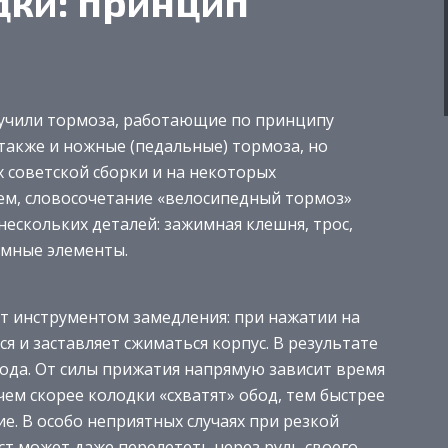
ки: принцип
лучили тормоза, работающие по принципу
также и ножные (педальные) тормоза, но
х советской сборки и на некоторых
ем, словосочетание «велосипедный тормоз»
нескольких деталей: зажимная клешня, трос,
имные элементы.
т инструментом замедления: при нажатии на
я и заставляет сжиматься корпус. В результате
бода. От силы прижатия напрямую зависит время
чем скорее колодки «схватят» обод, тем быстрее
. В особо неприятных случаях при резкой
ст может даже перелететь через руль своего