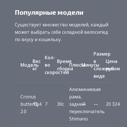
Популярные модели
Существует множество моделей, каждый
может выбрать себе складной велосипед
по вкусу и кошельку.
Размер
Кол-
Вес
Время
в
Цена
Модель
во
Плюсы
Минусы
кг
сборки
сложенном
руб.
скоростей
виде
Алюминиевая
Cronus
рама,
butterfly
12,4
7
30c
задний
—
—
20 324
2.0
переключатель
Shimano