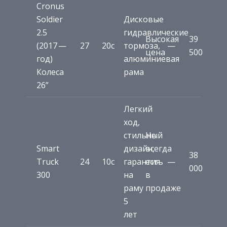
Cronus
Soldier
Дисковые
2.5
гидравлические
Высокая
39
(2017
—
27
20c
тормоза,
—
цена
500
год)
алюминиевая
Колеса
рама
26”
Легкий
ход,
стильный
Не
Smart
дизайн,
всегда
38
Truck
24
10c
гарантия
есть
—
000
300
на
в
раму
продаже
5
лет