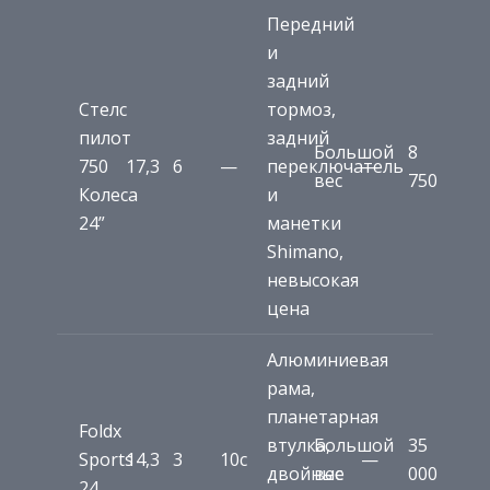
Передний
и
задний
Стелс
тормоз,
пилот
задний
Большой
8
750
17,3
6
—
переключатель
—
вес
750
Колеса
и
24”
манетки
Shimano,
невысокая
цена
Алюминиевая
рама,
планетарная
Foldx
втулка,
Большой
35
Sports
14,3
3
10c
—
двойные
вес
000
24