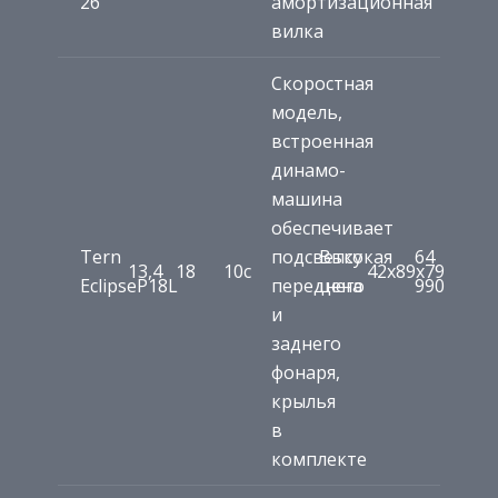
26”
амортизационная
вилка
Скоростная
модель,
встроенная
динамо-
машина
обеспечивает
Tern
подсветку
Высокая
64
13,4
18
10c
42х89х79
EclipseP18L
переднего
цена
990
и
заднего
фонаря,
крылья
в
комплекте