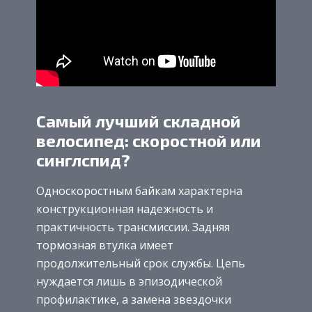
Самый лучший складной
велосипед: скоростной или
синглспид?
Односкоростным байкам характерна
конструкционная надежность и
практичность трансмиссии. Задняя
тормозная втулка имеет
продолжительный срок службы. Цепь
нуждается лишь в эпизодической
профилактике, а замена звездочки