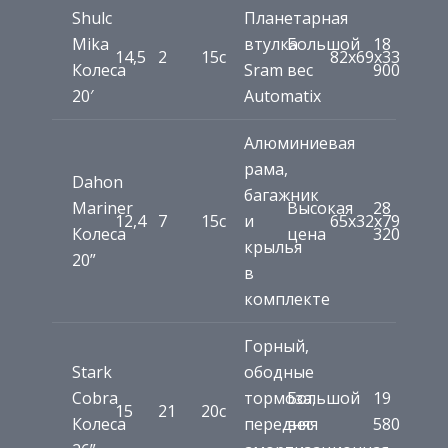
Shulc
Планетарная
Mika
втулка
Большой
18
14,5
2
15c
82x69x33
Колеса
Sram
вес
900
20′
Automatix
Алюминиевая
рама,
Dahon
багажник
Mariner
Высокая
28
12,4
7
15c
и
65х32х79
Колеса
цена
320
крылья
20”
в
комплекте
Горный,
Stark
ободные
Cobra
тормоза,
Большой
19
15
21
20c
Колеса
передняя
вес
580