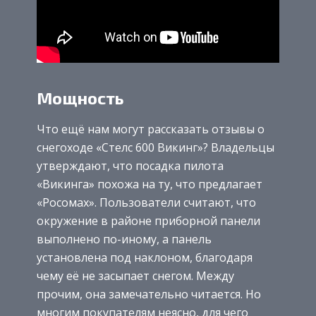
Мощность
Что ещё нам могут рассказать отзывы о
снегоходе «Стелс 600 Викинг»? Владельцы
утверждают, что посадка пилота
«Викинга» похожа на ту, что предлагает
«Росомах». Пользователи считают, что
окружение в районе приборной панели
выполнено по-иному, а панель
установлена под наклоном, благодаря
чему её не засыпает снегом. Между
прочим, она замечательно читается. Но
многим покупателям неясно, для чего