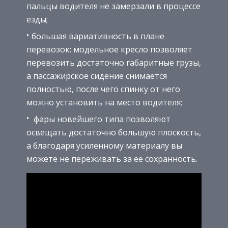
пальцы водителя не замерзали в процессе
езды;
большая вариативность в плане
перевозок: модельное кресло позволяет
перевозить достаточно габаритные грузы,
а пассажирское сидение снимается
полностью, после чего спинку от него
можно установить на место водителя;
фары новейшего типа позволяют
освещать достаточно большую плоскость,
а благодаря усиленному материалу вы
можете не переживать за её сохранность.