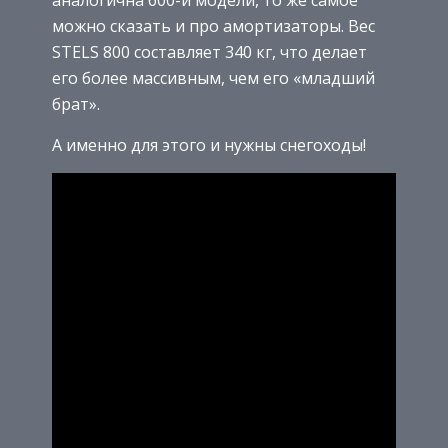
аналогична 600-й модели, то же самое
можно сказать и про амортизаторы. Вес
STELS 800 составляет 340 кг, что делает
его более массивным, чем его «младший
брат».
А именно для этого и нужны снегоходы!