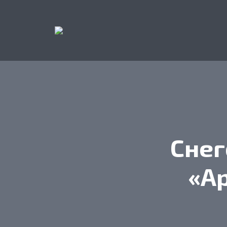
Снег
«Ар