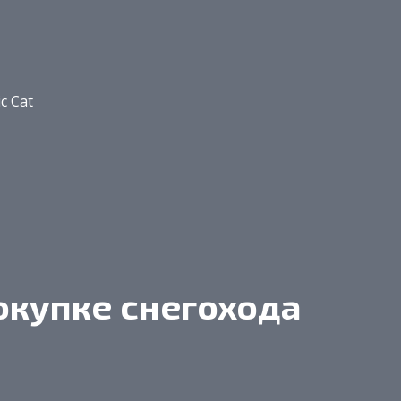
c Cat
окупке снегохода