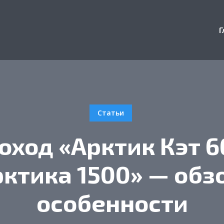
Г
Статьи
оход «Арктик Кэт 6
ктика 1500» — обз
особенности