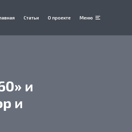
лавная
Статьи
О проекте
Меню
60» и
ор и