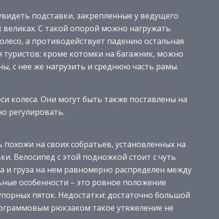
видеть подставки, закрепленные у ведущего
х великах. С такой опорой можно нагружать
 колесо, а противодействует падению остальная
я туристов: кроме котомки на багажник, можно
ны, с нее же нагрузить и среднюю часть рамы.
оси колеса. Они могут быть также поставлены на
но регулировать.
 похожи на своих собратьев, установленных на
и. Велосипед с этой подножкой стоит с чуть
а и груза на нем равномерно распределен между
ьные особенности – это ровное положение
упорных пяток. Недостатки: достаточно большой
илограммовым рюкзаком такое утяжеление не