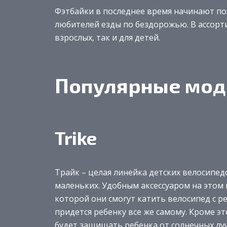
Фэтбайки в последнее время начинают по
любителей езды по бездорожью. В ассорт
взрослых, так и для детей.
Популярные мод
Trike
Трайк – целая линейка детских велосипедо
маленьких. Удобным аксессуаром на этом 
которой они смогут катить велосипед с р
придется ребенку все же самому. Кроме эт
будет защищать ребенка от солнечных лу