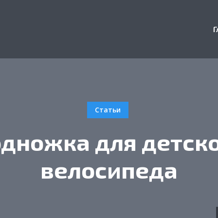
Г
Статьи
дножка для детск
велосипеда