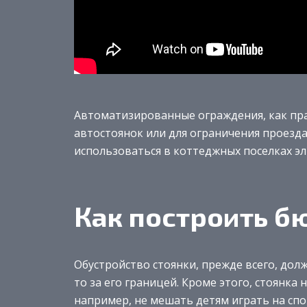
Автоматизированные ограждения, как пра
автостоянок или для ограничения проезда
использоваться в коттеджных поселках эл
Как построить б
Обустройство стоянки, прежде всего, долж
то за его границей. Кроме этого, стоянка
например, не мешать детям играть на сп