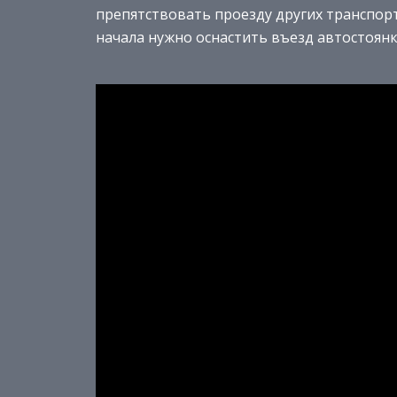
препятствовать проезду других транспор
начала нужно оснастить въезд автостоянк