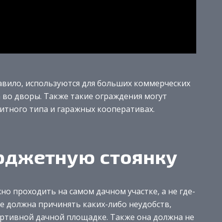
вило, используются для больших коммерческих
 во дворы. Также такие ограждения могут
итного типа и гаражных кооперативах.
юджетную стоянку
но проходить на самом дачном участке, а не где-
 не должна причинять каких-либо неудобств,
ортивной дачной площадке. Также она должна не