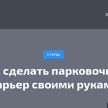
Г
Статьи
 сделать парково
арьер своими рука