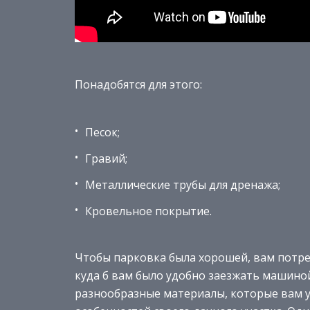
Понадобятся для этого:
Песок;
Гравий;
Металлические трубы для дренажа;
Кровельное покрытие.
Чтобы парковка была хорошей, вам потре
куда б вам было удобно заезжать машиной
разнообразные материалы, которые вам у