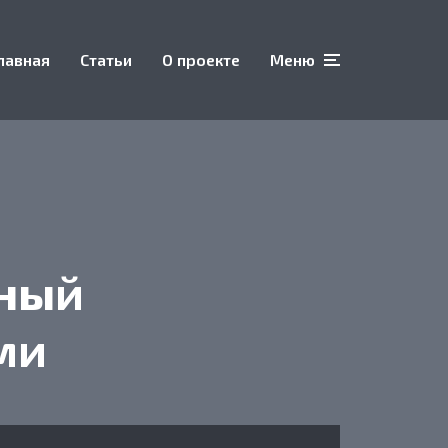
лавная
Статьи
О проекте
Меню
чный
ми