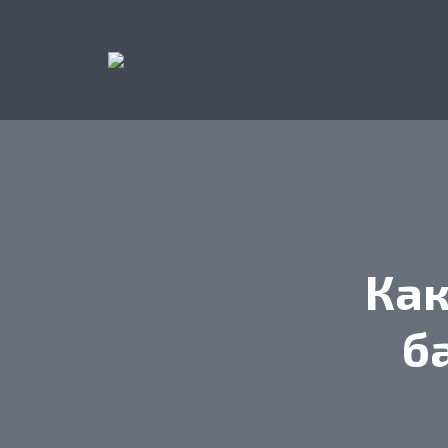
Как
б