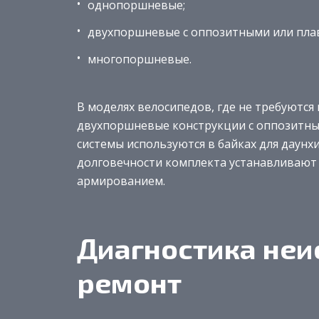
однопоршневые;
двухпоршневые с оппозитными или пл
многопоршневые.
В моделях велосипедов, где не требуютс
двухпоршневые конструкции с оппозитн
системы используются в байках для даун
долговечности комплекта устанавливают
армированием.
Диагностика неи
ремонт