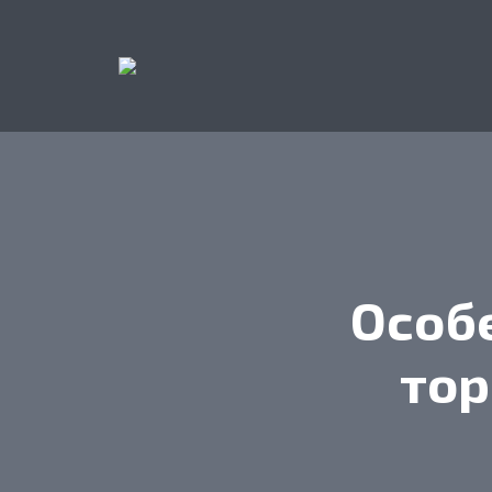
Особ
тор