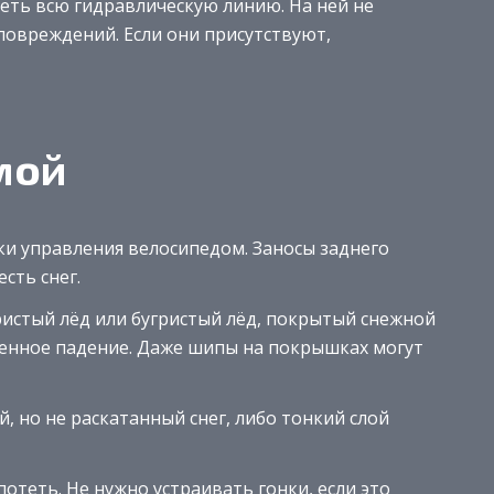
ть всю гидравлическую линию. На ней не
повреждений. Если они присутствуют,
мой
ки управления велосипедом. Заносы заднего
сть снег.
истый лёд или бугристый лёд, покрытый снежной
енное падение. Даже шипы на покрышках могут
 но не раскатанный снег, либо тонкий слой
потеть. Не нужно устраивать гонки, если это