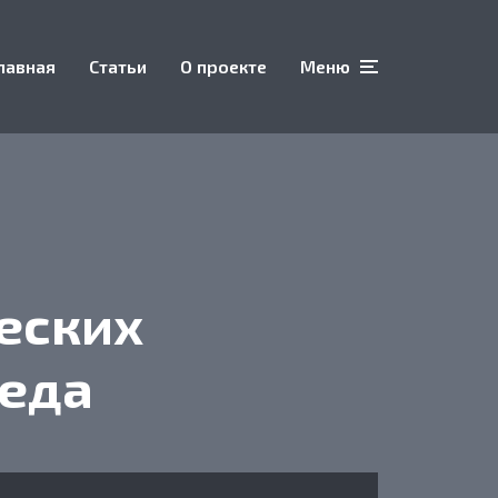
лавная
Статьи
О проекте
Меню
еских
педа