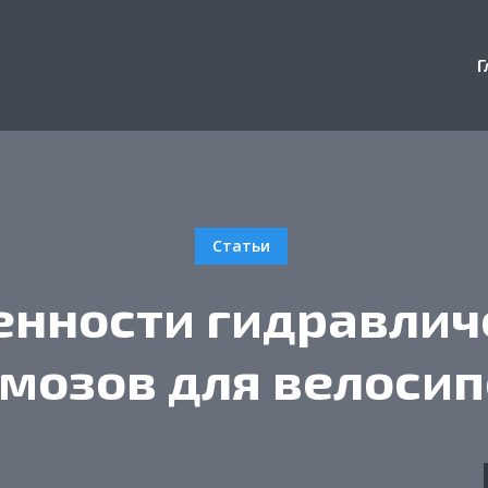
Г
Статьи
енности гидравлич
мозов для велоси