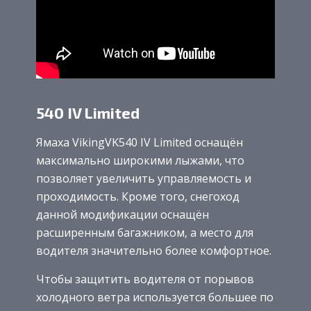
540 IV Limited
Ямаха VikingVK540 IV Limited оснащён
максимально широкими лыжами, что
позволяет увеличить управляемость и
проходимость. Кроме того, снегоход
данной модификации оснащён
расширенным багажником, а место для
водителя значительно более комфортное.
Чтобы защитить водителя от порывов
холодного ветра используется большее по