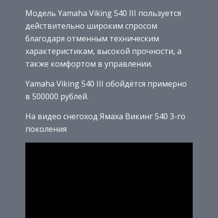
Модель Yamaha Viking 540 III пользуется
действительно широким спросом
благодаря отменным техническим
характеристикам, высокой прочности, а
также комфортом в управлении.
Yamaha Viking 540 III обойдётся примерно
в 500000 рублей.
На видео снегоход Ямаха Викинг 540 3-го
поколения