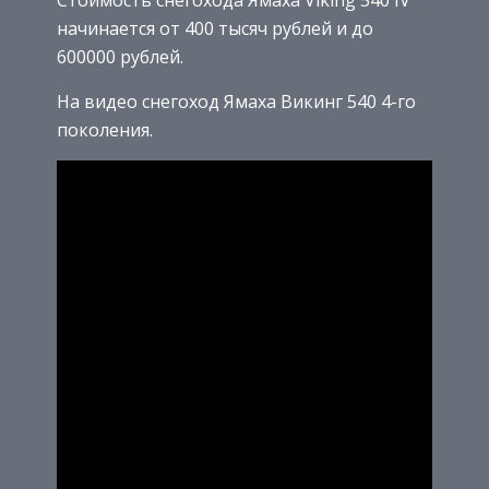
Стоимость снегохода Ямаха Viking 540 IV
начинается от 400 тысяч рублей и до
600000 рублей.
На видео снегоход Ямаха Викинг 540 4-го
поколения.