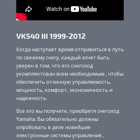
VK540 III 1999-2012
Когда наступает время отправиться в путь
по свежему снегу, каждый хочет быть
уверен в том, что его снегоход
укомплектован всем необходимым , чтобы
обеспечить отличную управляемость,
мощность, комфорт, экономичность и
надежность.
Все это вы получите, приобретя снегоход
Yamaha. Вы обязательно должны
опробовать в деле новейшие
электронные системы управления ,