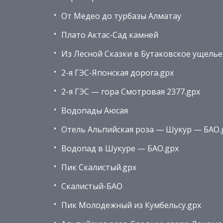
От Медео до турбазы Алматау
Плато Актас-Сад камней
Из Лесной Сказки в Бутаковское ущелье
2-я ГЭС-Японская дорога.gpx
2-я ГЭС — гора Смотровая 2377.gpx
Водопады Аюсая
Отель Альпийская роза — Шукур — БАО.
Водопад в Шукуре — БАО.gpx
Пик Скалистый.gpx
Скалистый-БАО
Пик Молодежный из Кумбельсу.gpx