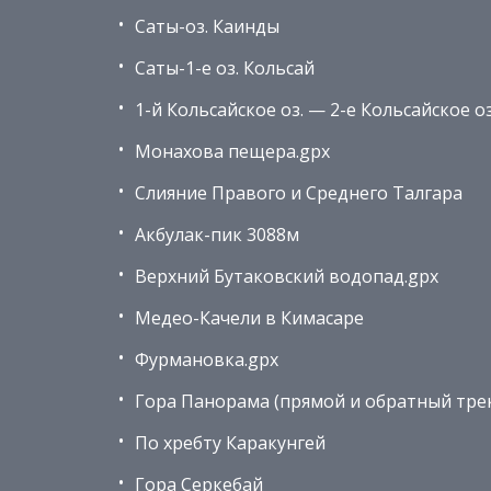
Саты-оз. Каинды
Саты-1-е оз. Кольсай
1-й Кольсайское оз. — 2-е Кольсайское оз
Монахова пещера.gpx
Слияние Правого и Среднего Талгара
Акбулак-пик 3088м
Верхний Бутаковский водопад.gpx
Медео-Качели в Кимасаре
Фурмановка.gpx
Гора Панорама (прямой и обратный трек
По хребту Каракунгей
Гора Серкебай