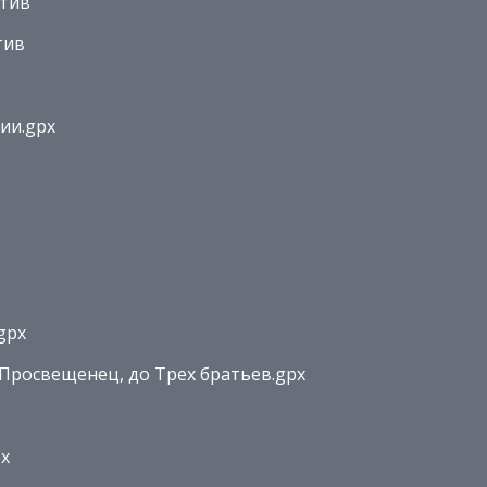
отив
тив
ии.gpx
gpx
 Просвещенец, до Трех братьев.gpx
px