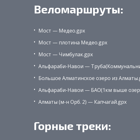
Веломаршруты:
Мост — Медео.gpx
Мост — плотина Медео.gpx
Мост — Чимбулак.gpx
Альфараби-Навои — Труба(Коммунальни
Большое Алматинское озеро из Алматы.
Альфараби-Навои — БАО(1км выше озер
Алматы (м-н Орб. 2) — Капчагай.gpx
Горные треки: