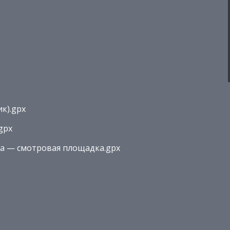
к).gpx
gpx
а — смотровая площадка.gpx