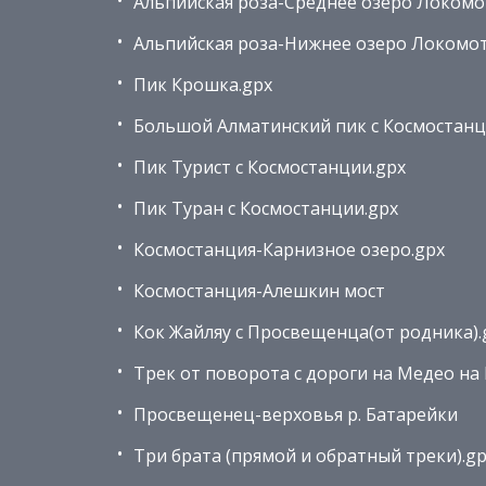
Альпийская роза-Среднее озеро Локом
Альпийская роза-Нижнее озеро Локомо
Пик Крошка.gpx
Большой Алматинский пик с Космостанц
Пик Турист с Космостанции.gpx
Пик Туран с Космостанции.gpx
Космостанция-Карнизное озеро.gpx
Космостанция-Алешкин мост
Кок Жайляу с Просвещенца(от родника).
Трек от поворота с дороги на Медео на
Просвещенец-верховья р. Батарейки
Три брата (прямой и обратный треки).g