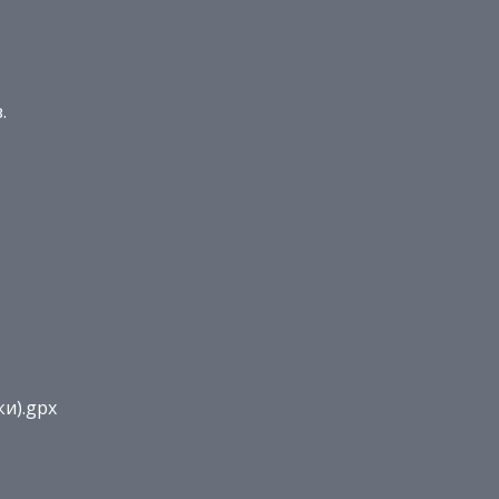
.
и).gpx