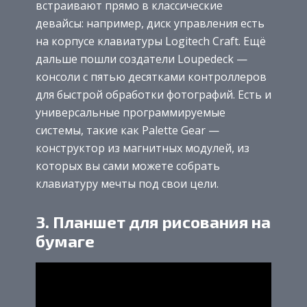
встраивают прямо в классические
девайсы: например, диск управления есть
на корпусе клавиатуры Logitech Craft. Ещё
дальше пошли создатели Loupedeck —
консоли с пятью десятками контроллеров
для быстрой обработки фотографий. Есть и
универсальные программируемые
системы, такие как Palette Gear —
конструктор из магнитных модулей, из
которых вы сами можете собрать
клавиатуру мечты под свои цели.
3. Планшет для рисования на
бумаге