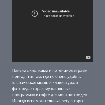
Панели с кнопками и потенциометрами
пригодятся там, где не очень удобны
классическая мышь и клавиатура: в
фоторедакторах, музыкальных
программах и софте для монтажа видео.
Иногда вспомогательные регуляторы