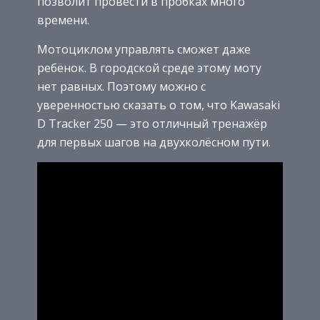
позволит провести в пробках много
времени.
Мотоциклом управлять сможет даже
ребёнок. В городской среде этому моту
нет равных. Поэтому можно с
уверенностью сказать о том, что Kawasaki
D Tracker 250 — это отличный тренажёр
для первых шагов на двухколёсном пути.