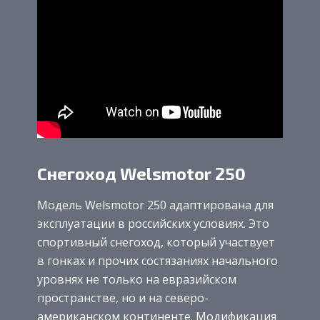
Снегоход Welsmotor 250
Модель Welsmotor 250 адаптирована для
эксплуатации в российских условиях. Это
спортивный снегоход, который участвует
в гонках и прочих состязаниях начального
уровнях не только на евразийском
пространстве, но и на северо-
американском континенте. Модификация