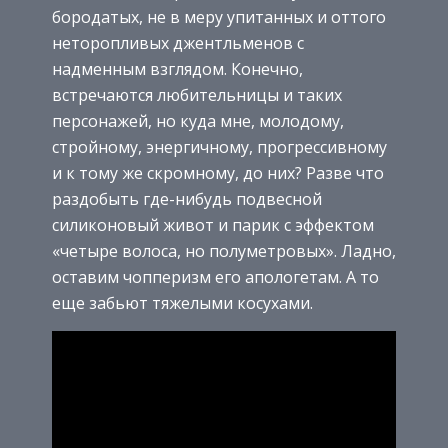
бородатых, не в меру упитанных и оттого
неторопливых джентльменов с
надменным взглядом. Конечно,
встречаются любительницы и таких
персонажей, но куда мне, молодому,
стройному, энергичному, прогрессивному
и к тому же скромному, до них? Разве что
раздобыть где-нибудь подвесной
силиконовый живот и парик с эффектом
«четыре волоса, но полуметровых». Ладно,
оставим чопперизм его апологетам. А то
еще забьют тяжелыми косухами.