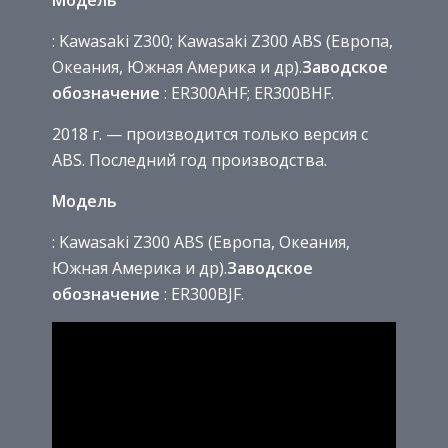
Модель
: Kawasaki Z300; Kawasaki Z300 ABS (Европа,
Океания, Южная Америка и др).
Заводское
обозначение
: ER300AHF; ER300BHF.
2018 г. — производится только версия с
ABS. Последний год производства.
Модель
: Kawasaki Z300 ABS (Европа, Океания,
Южная Америка и др).
Заводское
обозначение
: ER300BJF.