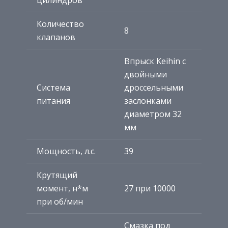
цилиндров
Количество
8
клапанов
Впрыск Keihin с
двойными
Система
дроссельными
питания
заслонками
диаметром 32
мм
Мощность, л.с.
39
Крутящий
момент, н*м
27 при 10000
при об/мин
Смазка под