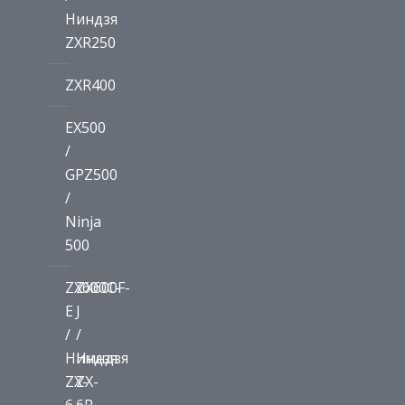
Ниндзя
ZXR250
ZXR400
EX500
/
GPZ500
/
Ninja
500
ZX600C-
ZX600F-
E
J
/
/
Ниндзя
Ниндзя
ZX-
ZX-
6
6R