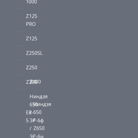
1000
Z125
PRO
Z125
Z250SL
Z250
Z400
Z300
Ниндзя
Ниндзя
650
650
ER-
/
/
5
ЭР-6ф
Z650
/
ЭР-6н