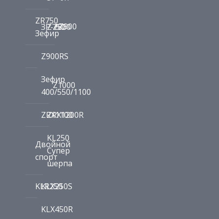
ZR750
Z900
ЗР-7
Z750
Z800
Зефир
Z900RS
Зефир
Z1000
400/550/1100
ZRX1100
ZRX1200R
KL250
Двойной
Супер
спорт
шерпа
KLR250
KLX250S
KLX450R