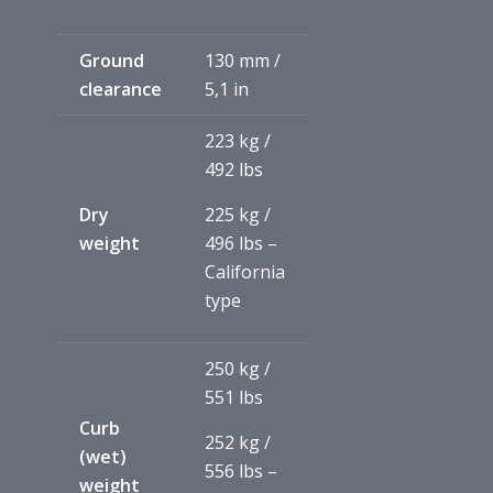
Ground
130 mm /
clearance
5,1 in
223 kg /
492 lbs
Dry
225 kg /
weight
496 lbs –
California
type
250 kg /
551 lbs
Curb
252 kg /
(wet)
556 lbs –
weight