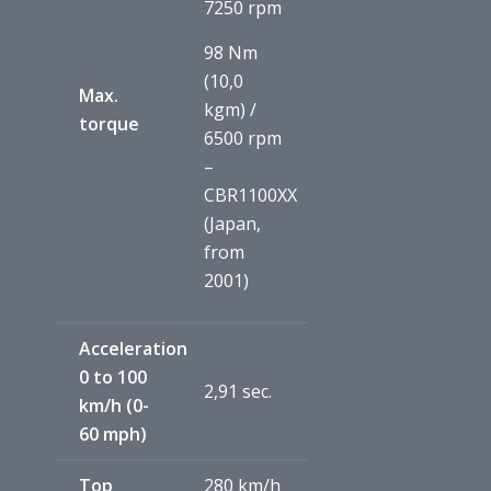
7250 rpm
98 Nm
(10,0
Max.
kgm) /
torque
6500 rpm
–
CBR1100XX
(Japan,
from
2001)
Acceleration
0 to 100
2,91 sec.
km/h (0-
60 mph)
Top
280 km/h