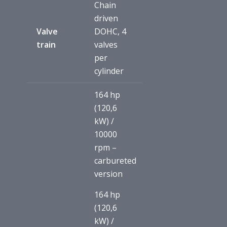
Chain
driven
Valve
DOHC, 4
train
valves
per
cylinder
164 hp
(120,6
kW) /
10000
rpm –
carbureted
version
164 hp
(120,6
kW) /