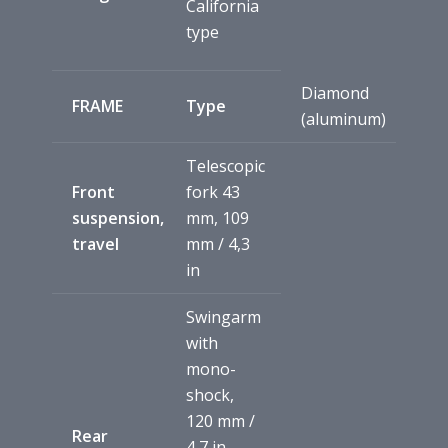
California
type
Diamond
FRAME
Type
(aluminum)
Telescopic
Front
fork 43
suspension,
mm, 109
travel
mm / 4,3
in
Swingarm
with
mono-
shock,
120 mm /
Rear
4,7 in