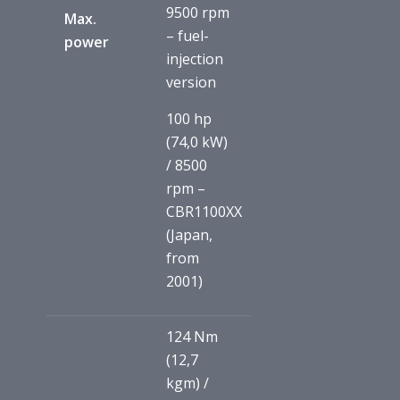
9500 rpm
Max.
– fuel-
power
injection
version
100 hp
(74,0 kW)
/ 8500
rpm –
CBR1100XX
(Japan,
from
2001)
124 Nm
(12,7
kgm) /