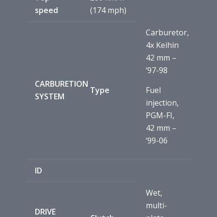
speed
(174 mph)
Carburetor,
4x Keihin
42 mm –
‘97-98
CARBURETION
Type
Fuel
SYSTEM
injection,
PGM-FI,
42 mm –
‘99-06
ID
Wet,
multi-
DRIVE