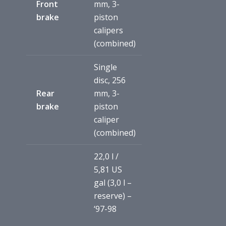
Front
mm, 3-
brake
piston
calipers
(combined)
Single
disc, 256
Rear
mm, 3-
brake
piston
caliper
(combined)
22,0 l /
5,81 US
gal (3,0 l –
reserve) –
‘97-98