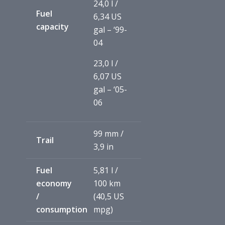
24,0 l /
Fuel
6,34 US
capacity
gal – ‘99-
04
23,0 l /
6,07 US
gal – ‘05-
06
99 mm /
Trail
3,9 in
Fuel
5,81 l /
economy
100 km
/
(40,5 US
consumption
mpg)