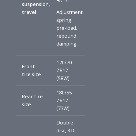
suspension,
travel
Adjustment:
spring
pre-load,
rebound
damping
120/70
Front
ZR17
tire size
(58W)
180/55
Rear tire
ZR17
size
(73W)
Double
disc, 310