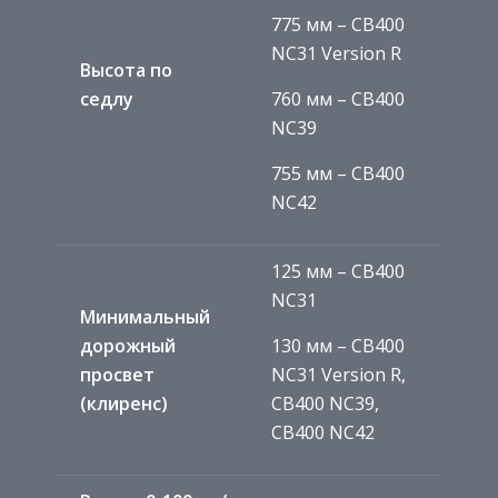
775 мм – CB400
NC31 Version R
Высота по
седлу
760 мм – CB400
NC39
755 мм – CB400
NC42
125 мм – CB400
NC31
Минимальный
дорожный
130 мм – CB400
просвет
NC31 Version R,
(клиренс)
CB400 NC39,
CB400 NC42