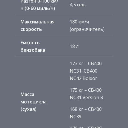
Разгон 0-100 км/
4,5 сек.
ч (0-60 миль/ч)
Максимальная
180 км/ч
скорость
(ограничитель)
Емкость
18 л
бензобака
173 кг – CB400
NC31, CB400
NC42 Boldor
175 кг – CB400
Масса
NC31 Version R
мотоцикла
(сухая)
168 кг – CB400
NC39