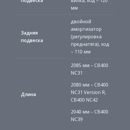
подвеска
вилка, ход – 120
мм
двойной
амортизатор
Задняя
(регулировка
подвеска
преднатяга), ход
– 110 мм
2085 мм – CB400
NC31
2080 мм – CB400
NC31 Version R,
Длина
CB400 NC42
2040 мм – CB400
NC39