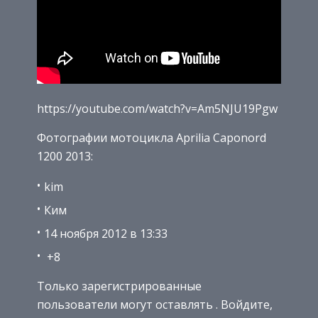
https://youtube.com/watch?v=Am5NJU19Pgw
Фотографии мотоцикла Aprilia Caponord
1200 2013:
kim
Ким
14 ноября 2012 в 13:33
+8
Только зарегистрированные
пользователи могут оставлять . Войдите,