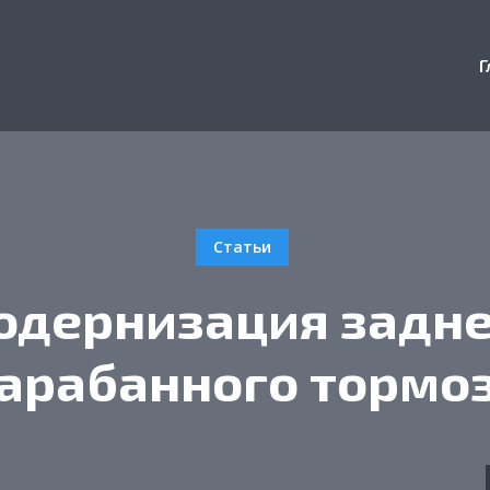
Г
Статьи
одернизация задне
арабанного тормо