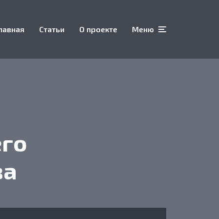
лавная
Статьи
О проекте
Меню
го
за