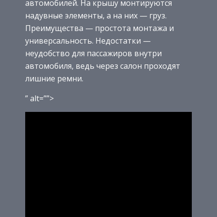
автомобилей. На крышу монтируются
надувные элементы, а на них — груз.
Преимущества — простота монтажа и
универсальность. Недостатки —
неудобство для пассажиров внутри
автомобиля, ведь через салон проходят
лишние ремни.
” alt=””>