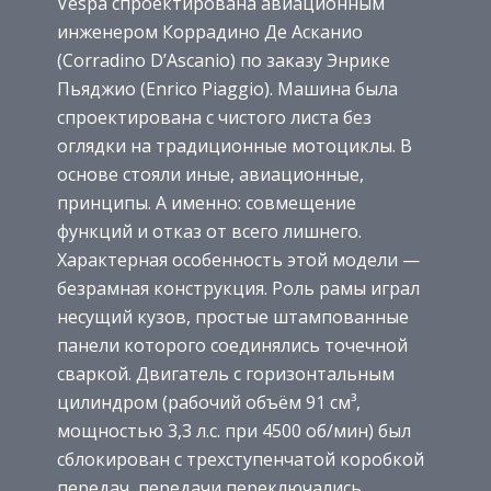
Vespa спроектирована авиационным
инженером Коррадино Де Асканио
(Corradino D’Ascanio) по заказу Энрике
Пьяджио (Enrico Piaggio). Машина была
спроектирована с чистого листа без
оглядки на традиционные мотоциклы. В
основе стояли иные, авиационные,
принципы. А именно: совмещение
функций и отказ от всего лишнего.
Характерная особенность этой модели —
безрамная конструкция. Роль рамы играл
несущий кузов, простые штампованные
панели которого соединялись точечной
сваркой. Двигатель с горизонтальным
цилиндром (рабочий объём 91 см³,
мощностью 3,3 л.с. при 4500 об/мин) был
сблокирован с трехступенчатой коробкой
передач, передачи переключались