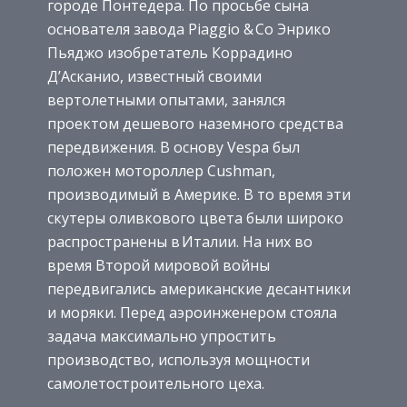
городе Понтедера. По прось­бе сына
основателя завода Piaggio & Co Энрико
Пьяджо изобретатель Кор­радино
Д’Асканио, известный своими
вертолетными опытами, занялся
проектом дешевого наземного средства
передвижения. В основу Vespa был
положен моторол­лер Cushman,
производимый в Америке. В то вре­мя эти
скутеры оливкового цвета были широко
распространены в Италии. На них во
время Второй мировой войны
передвигались американские десантники
и моряки. Перед аэро­инженером стояла
задача максимально упростить
производство, используя мощности
самоле­то­строительного цеха.