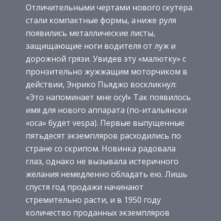
Отличительными чертами нового скутера
стали компактные формы, а ниже руля
появились металлические листы,
защищающие ноги водителя от луж и
дорожной грязи. Увидев эту «малютку» с
пронзительно жужжащим моторчиком в
действии, Энрико Пьяджо воскликнул:
«Это напоминает мне осу!» Так появилось
имя для нового аппарата (по-итальянски
«оса» будет vespa). Первые вы­пущенные
пятьдесят экземпляров расходились по
стране со скрипом. Новинка радовала
глаз, однако не вы­зывала истеричного
желания немедленно обладать ею. Лишь
спустя год продажи начинают
стремительно расти, и в 1950 году
количество проданных экземпляров