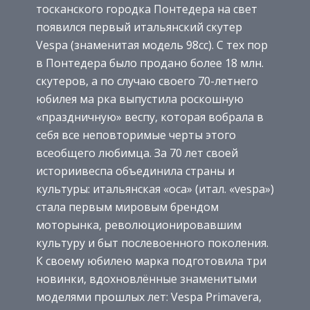
тосканского городка Понтедера на свет
появился первый итальянский скутер
Vespa (знаменитая модель 98сс). С тех пор
в Понтедера было продано более 18 млн.
скутеров, а по случаю своего 70-летнего
юбилея ма рка выпустила роскошную
«праздничную» веспу, которая вобрала в
себя все неповторимые черты этого
всеобщего любимца. За 70 лет своей
историивеспа объединила страны и
культуры: итальянская «оса» (итал. «vespa»)
стала первым мировым брендом
моторынка, революционировавшим
культуру и быт послевоенного поколения.
К своему юбилею марка подготовила три
новинки, вдохновлённые знаменитыми
моделями прошлых лет: Vespa Primavera,