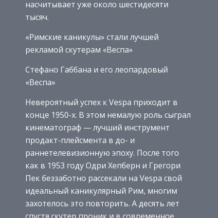
насчитывает уже около шестидесяти
тысяч.
«Римские каникулы» стали лучшей
рекламой скутерам «Веспа»
Стефано Габбана и его леопардовый
«Веспа»
Невероятный успех к Vespa приходит в
конце 1950-х. В этом немалую роль сыграл
кинематограф — лучший инструмент
продакт-плейс­мента в до- и
раннетелевизионную эпоху. После того
как в 1953 году Одри Хепберн и Грегори
Пек беззаботно рассекали на Vespa свой
идеальный каникулярный Рим, многим
захотелось это повторить. А десять лет
спустя скутер проник и в современное