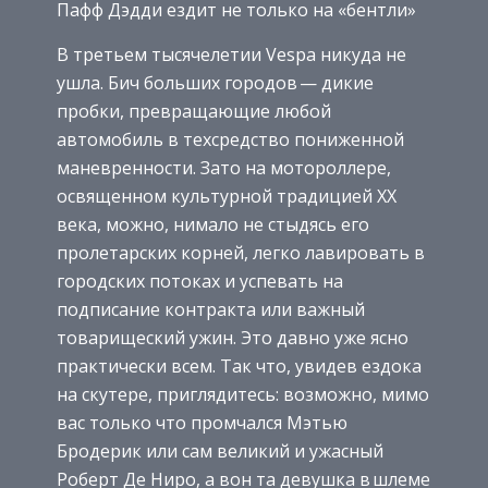
Пафф Дэдди ездит не только на «бентли»
В третьем тысячелетии Vespa никуда не
ушла. Бич больших городов — дикие
пробки, превращающие любой
автомобиль в техсредство пониженной
маневренности. Зато на мотороллере,
освященном культурной традицией ХХ
века, можно, нимало не стыдясь его
пролетарских корней, легко лавировать в
городских потоках и успевать на
подписание контракта или важный
товарищеский ужин. Это давно уже яс­но
практически всем. Так что, увидев ездока
на скутере, приглядитесь: воз­можно, мимо
вас только что промчался Мэтью
Бродерик или сам великий и ужасный
Роберт Де Ниро, а вон та девушка в шлеме