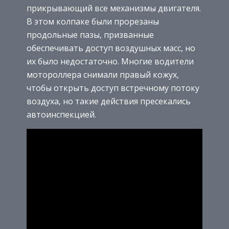
прикрывающий все механизмы двигателя.
В этом колпаке были прорезаны
продольные пазы, призванные
обеспечивать доступ воздушных масс, но
их было недостаточно. Многие водители
мотороллера снимали правый кожух,
чтобы открыть доступ встречному потоку
воздуха, но такие действия пресекались
автоинспекцией.