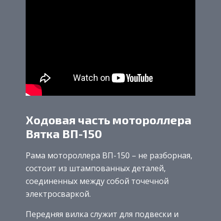
Ходовая часть мотороллера
Вятка ВП-150
Рама мотороллера ВП-150 – не разборная,
состоит из штампованных деталей,
соединенных между собой точечной
электросваркой.
Передняя вилка служит для подвески и