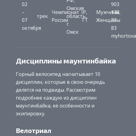
РФ,
02
903
Омская
–
Чемпионат
IP,
Мужчины,
138
трек
область,
07
России
TT
Женщины
33
г.
октября
83
Омск
myhortova
Дисциплины маунтинбайка
Горный велосипед насчитывает 10
дисциплин, которые в свою очередь
делятся на подвиды. Рассмотрим
подробнее каждую из дисциплин
маунтинбайка, её особенности и
экипировку.
Велотриал