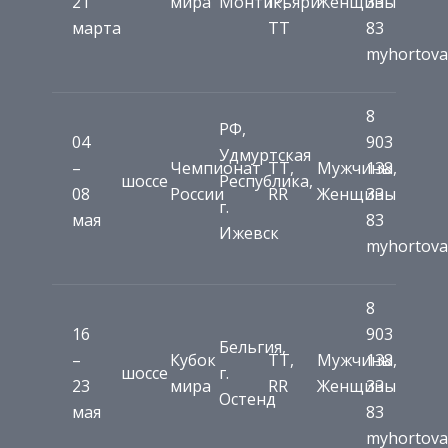
21
мира
Монтикьяри
IP,
Женщины
33
марта
TT
83
myhortova
8
РФ,
04
903
Удмуртская
–
Чемпионат
TT,
Мужчины,
138
шоссе
Республика,
08
России
RR
Женщины
33
г.
мая
83
Ижевск
myhortova
8
16
903
Бельгия,
–
Кубок
TT,
Мужчины,
138
шоссе
г.
23
мира
RR
Женщины
33
Остенд
мая
83
myhortova