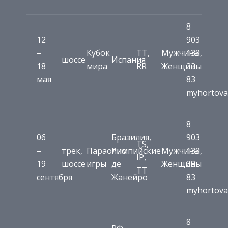
8
12
903
–
Кубок
TT,
Мужчины,
138
шоссе
Испания
18
мира
RR
Женщины
33
мая
83
myhortova
8
06
Бразилия,
903
TS,
–
трек,
Параолимпийские
Рио
Мужчины,
138
IP,
19
шоссе
игры
де
Женщины
33
TT
сентября
Жанейро
83
myhortova
8